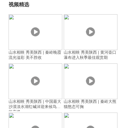
视频精选
山水相映 秀美陕西 | 秦岭晚霞
山水相映 秀美陕西 | 黄河壶口
流光溢彩 美不胜收
瀑布进入秋季最佳观赏期
山水相映 秀美陕西 | 中国最大
山水相映 秀美陕西 | 秦岭大熊
沙漠淡水湖红碱淖迎来候鸟迁
猫憨态可掬
徙高峰