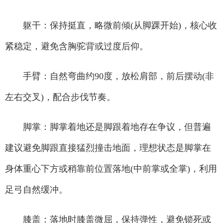
躯干：保持挺直，略微前倾(从脚踝开始)，核心收
紧稳定，避免含胸驼背或过度后仰。
手臂：自然弯曲约90度，放松肩部，前后摆动(非
左右交叉)，配合步伐节奏。
脚掌：脚掌着地还是脚跟着地存在争议，但普遍
建议避免脚跟直接猛烈撞击地面，理想状态是脚掌在
身体重心下方或稍靠前位置落地(中前掌或全掌)，利用
足弓自然缓冲。
膝盖：落地时膝盖微屈，保持弹性，避免锁死或