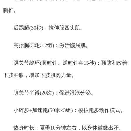
胸椎。
后踢腿(30秒)：拉伸股四头肌。
高抬腿(30秒×2组)：激活髋屈肌。
踝关节绕环(顺时针、逆时针各15秒)：预防和改善
下肢肿胀，增加下肢肌肉力量。
膝关节半蹲(20次)：促进滑液分泌。
小碎步+加速跑(50米×3组)：模拟跑步动作模式。
热身时长：夏季10分钟左右，以身体微微出汗、