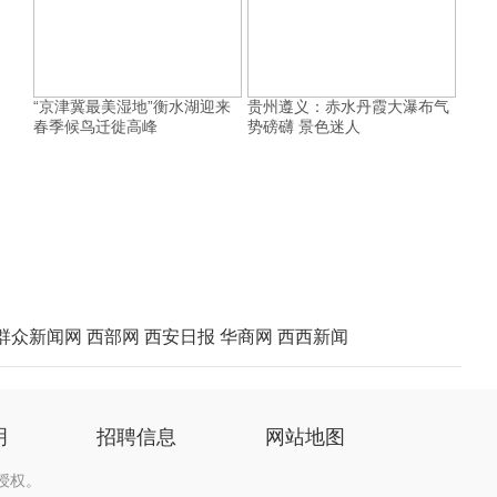
“京津冀最美湿地”衡水湖迎来
贵州遵义：赤水丹霞大瀑布气
春季候鸟迁徙高峰
势磅礴 景色迷人
群众新闻网
西部网
西安日报
华商网
西西新闻
明
招聘信息
网站地图
授权。