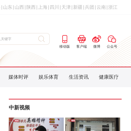
海
|
山东
|
山西
|
陕西
|
上海
|
四川
|
天津
|
新疆
|
兵团
|
云南
|
浙江
移动版
客户端
微博
公众号
媒体时评
娱乐体育
生活资讯
健康医疗
中新视频