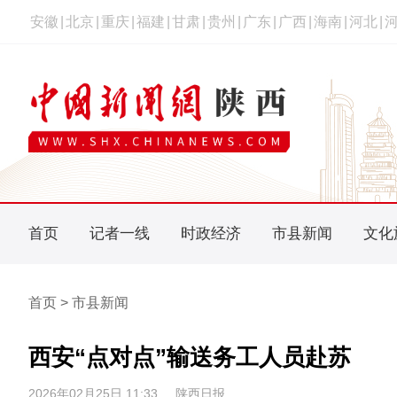
安徽
|
北京
|
重庆
|
福建
|
甘肃
|
贵州
|
广东
|
广西
|
海南
|
河北
|
首页
记者一线
时政经济
市县新闻
文化
首页 > 市县新闻
西安“点对点”输送务工人员赴苏
2026年02月25日 11:33
陕西日报