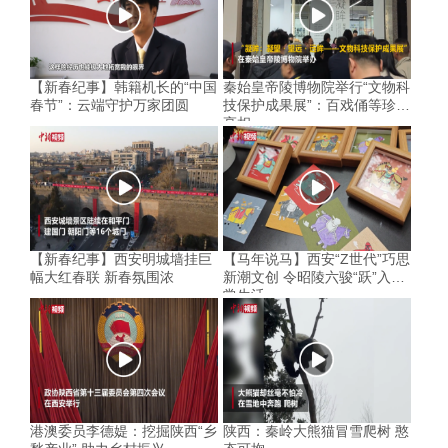
【新春纪事】韩籍机长的“中国
秦始皇帝陵博物院举行“文物科
春节”：云端守护万家团圆
技保护成果展”：百戏俑等珍品
亮相
【新春纪事】西安明城墙挂巨
【马年说马】西安“Z世代”巧思
幅大红春联 新春氛围浓
新潮文创 令昭陵六骏“跃”入寻
常生活
港澳委员李德媞：挖掘陕西“乡
陕西：秦岭大熊猫冒雪爬树 憨