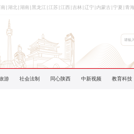
河南
|
湖北
|
湖南
|
黑龙江
|
江苏
|
江西
|
吉林
|
辽宁
|
内蒙古
|
宁夏
|
青
旅游
社会法制
同心陕西
中新视频
教育科技