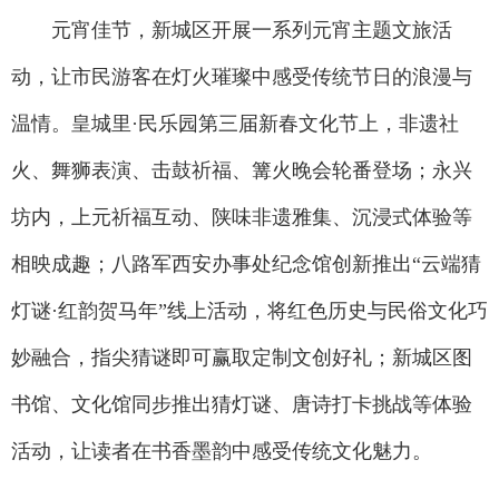
元宵佳节，新城区开展一系列元宵主题文旅活
动，让市民游客在灯火璀璨中感受传统节日的浪漫与
温情。皇城里·民乐园第三届新春文化节上，非遗社
火、舞狮表演、击鼓祈福、篝火晚会轮番登场；永兴
坊内，上元祈福互动、陕味非遗雅集、沉浸式体验等
相映成趣；八路军西安办事处纪念馆创新推出“云端猜
灯谜·红韵贺马年”线上活动，将红色历史与民俗文化巧
妙融合，指尖猜谜即可赢取定制文创好礼；新城区图
书馆、文化馆同步推出猜灯谜、唐诗打卡挑战等体验
活动，让读者在书香墨韵中感受传统文化魅力。