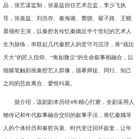
品，张艺谋监制，张嘉益担任艺术总监，李少飞执
导，张嘉益、刘浩存、秦海璐、窦骁、翟子路、王晓
晨领衔主演，以秦腔名伶忆秦娥近半个世纪的艺术人
生为脉络，串联起几代秦腔人的坚守与沉浮，将“戏比
天大”的匠人信仰、“角如微尘”的生命叙事相融合，以
细腻笔触刻画秦腔艺人群像，描摹师徒、同行、知己
之间的悲欢离合、爱恨纠葛。
据介绍，该剧剧本历经4年精心打磨，全剧采用人
物传记和年代叙事融合交织的叙事手法，将忆秦娥等
人的个体经历和秦腔兴衰、时代变迁回环嵌套，让年