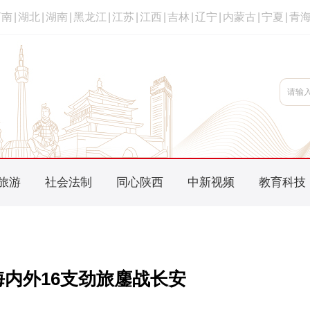
河南
|
湖北
|
湖南
|
黑龙江
|
江苏
|
江西
|
吉林
|
辽宁
|
内蒙古
|
宁夏
|
青
旅游
社会法制
同心陕西
中新视频
教育科技
内外16支劲旅鏖战长安