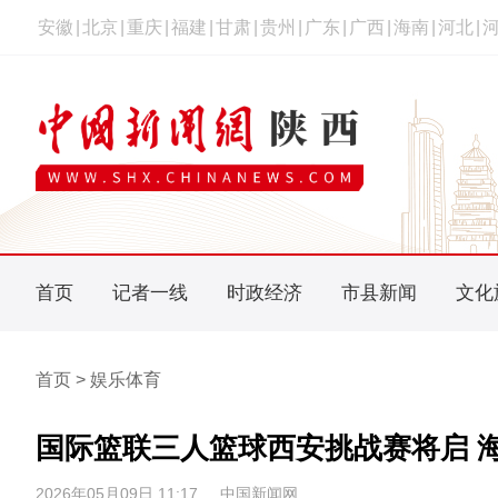
安徽
|
北京
|
重庆
|
福建
|
甘肃
|
贵州
|
广东
|
广西
|
海南
|
河北
|
首页
记者一线
时政经济
市县新闻
文化
首页 > 娱乐体育
国际篮联三人篮球西安挑战赛将启 海
2026年05月09日 11:17
中国新闻网