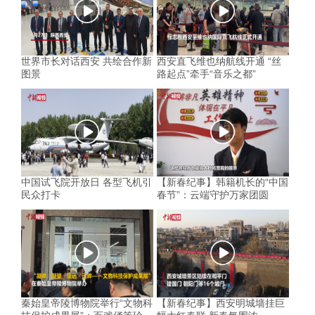
世界市长对话西安 共绘合作新
西安直飞维也纳航线开通 “丝
图景
路起点”牵手“音乐之都”
中国试飞院开放日 各型飞机引
【新春纪事】韩籍机长的“中国
民众打卡
春节”：云端守护万家团圆
秦始皇帝陵博物院举行“文物科
【新春纪事】西安明城墙挂巨