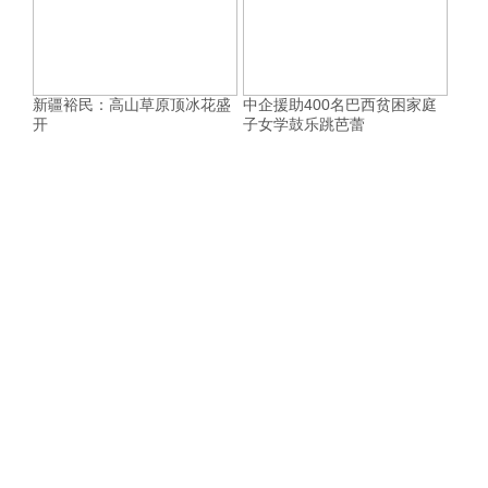
新疆裕民：高山草原顶冰花盛
中企援助400名巴西贫困家庭
开
子女学鼓乐跳芭蕾