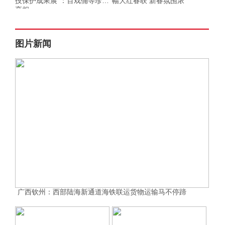
技保护成果展”：百戏俑等珍品
幅大红春联 新春氛围浓
亮相
图片新闻
广西钦州：西部陆海新通道海铁联运货物运输马不停蹄