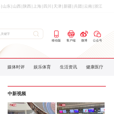
海
|
山东
|
山西
|
陕西
|
上海
|
四川
|
天津
|
新疆
|
兵团
|
云南
|
浙江
移动版
客户端
微博
公众号
媒体时评
娱乐体育
生活资讯
健康医疗
中新视频