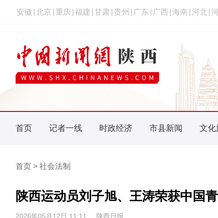
安徽
|
北京
|
重庆
|
福建
|
甘肃
|
贵州
|
广东
|
广西
|
海南
|
河北
|
首页
记者一线
时政经济
市县新闻
文化
首页 > 社会法制
陕西运动员刘子旭、王涛荣获中国青
2026年05月12日 11:11
陕西日报