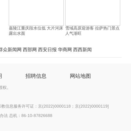
嘉陵江重庆段水位低 大片河床
雪域高原迎游客 拉萨热门景点
露出水面
人气渐旺
群众新闻网
西部网
西安日报
华商网
西西新闻
明
招聘信息
网站地图
授权。
信息服务许可证：京(2022)0000118；京(2022)0000119
]
办法
总机：86-10-87826688