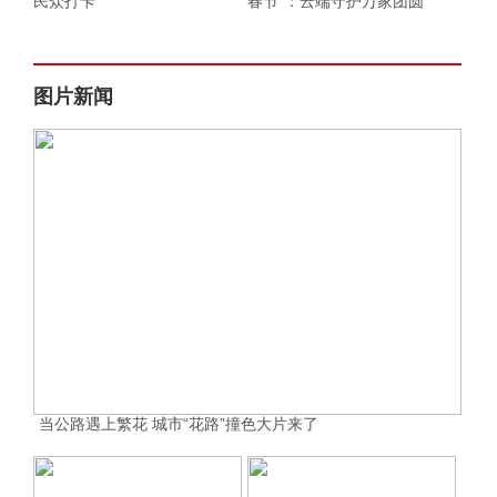
民众打卡
春节”：云端守护万家团圆
图片新闻
当公路遇上繁花 城市“花路”撞色大片来了