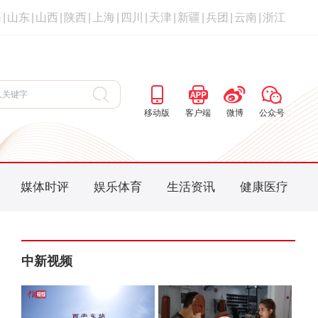
海
|
山东
|
山西
|
陕西
|
上海
|
四川
|
天津
|
新疆
|
兵团
|
云南
|
浙江
移动版
客户端
微博
公众号
媒体时评
娱乐体育
生活资讯
健康医疗
中新视频