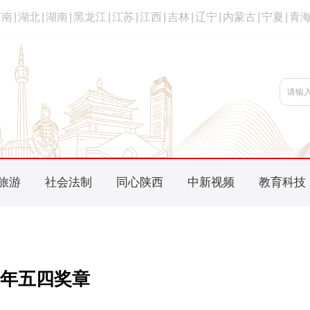
河南
|
湖北
|
湖南
|
黑龙江
|
江苏
|
江西
|
吉林
|
辽宁
|
内蒙古
|
宁夏
|
青
旅游
社会法制
同心陕西
中新视频
教育科技
年五四奖章