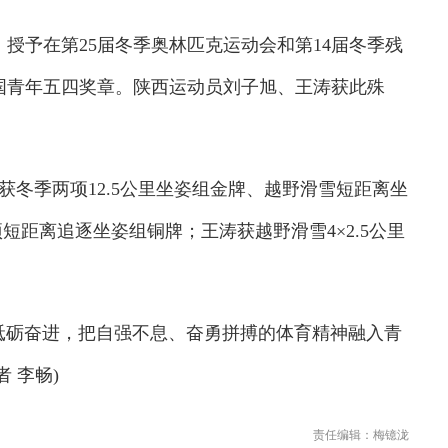
授予在第25届冬季奥林匹克运动会和第14届冬季残
国青年五四奖章。陕西运动员刘子旭、王涛获此殊
冬季两项12.5公里坐姿组金牌、越野滑雪短距离坐
短距离追逐坐姿组铜牌；王涛获越野滑雪4×2.5公里
砺奋进，把自强不息、奋勇拼搏的体育精神融入青
 李畅)
责任编辑：梅镱泷