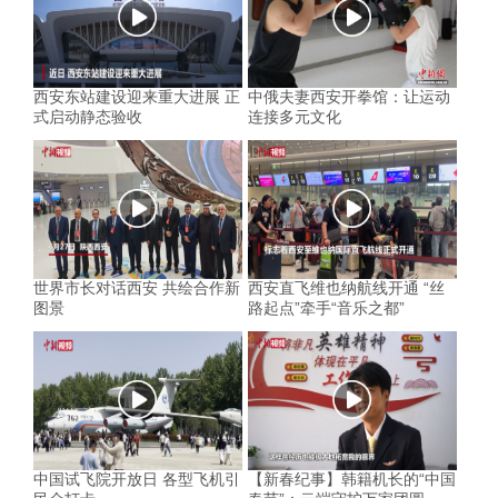
西安东站建设迎来重大进展 正
中俄夫妻西安开拳馆：让运动
式启动静态验收
连接多元文化
世界市长对话西安 共绘合作新
西安直飞维也纳航线开通 “丝
图景
路起点”牵手“音乐之都”
中国试飞院开放日 各型飞机引
【新春纪事】韩籍机长的“中国