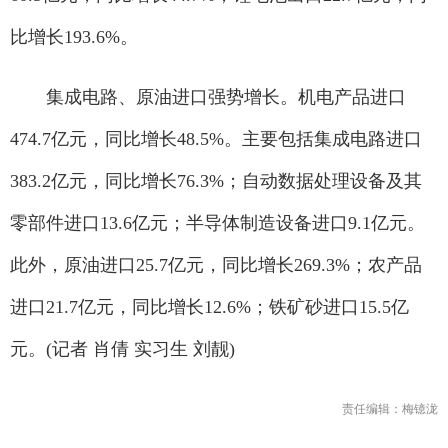
比增长193.6%。
集成电路、原油进口强势增长。机电产品进口
474.7亿元，同比增长48.5%。主要包括集成电路进口
383.2亿元，同比增长76.3%；自动数据处理设备及其
零部件进口13.6亿元；半导体制造设备进口9.1亿元。
此外，原油进口25.7亿元，同比增长269.3%；农产品
进口21.7亿元，同比增长12.6%；铁矿砂进口15.5亿
元。(记者 肖倩 实习生 刘靓)
责任编辑：梅镱泷