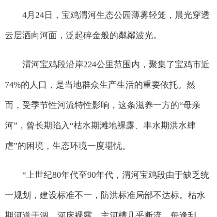
4月24日，宝鸡渭河生态公园薄雾轻笼，晨光穿透
云层洒向河面，泛起碎金般的粼粼波光。
渭河宝鸡段沿岸224公里范围内，聚集了宝鸡市近
74%的人口，是当地群众生产生活的重要依托。然
而，受季节性河流特性影响，这条滋养一方的“母亲
河”，曾长期陷入“枯水期滩地裸露、丰水期洪水肆
虐”的困境，生态环境一度堪忧。
“上世纪80年代至90年代，渭河宝鸡段由于缺乏统
一规划，建设标准不一，防洪标准局部不达标。枯水
期河道干涸、河床裸露，主河槽几乎断流，每逢刮