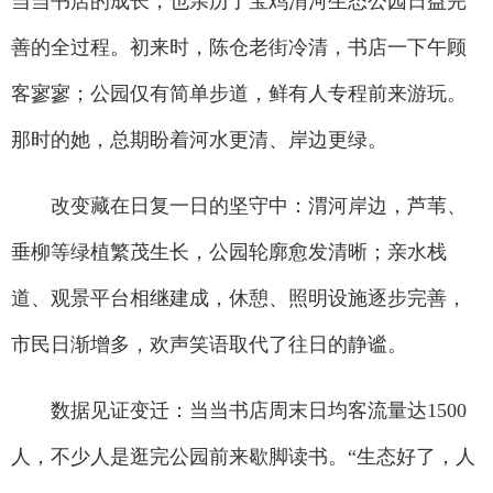
当当书店的成长，也亲历了宝鸡渭河生态公园日益完
善的全过程。初来时，陈仓老街冷清，书店一下午顾
客寥寥；公园仅有简单步道，鲜有人专程前来游玩。
那时的她，总期盼着河水更清、岸边更绿。
改变藏在日复一日的坚守中：渭河岸边，芦苇、
垂柳等绿植繁茂生长，公园轮廓愈发清晰；亲水栈
道、观景平台相继建成，休憩、照明设施逐步完善，
市民日渐增多，欢声笑语取代了往日的静谧。
数据见证变迁：当当书店周末日均客流量达1500
人，不少人是逛完公园前来歇脚读书。“生态好了，人