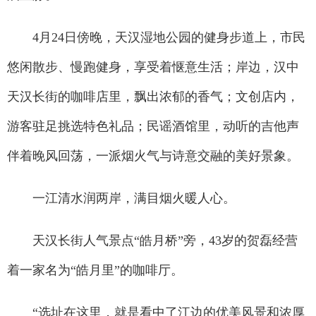
4月24日傍晚，天汉湿地公园的健身步道上，市民
悠闲散步、慢跑健身，享受着惬意生活；岸边，汉中
天汉长街的咖啡店里，飘出浓郁的香气；文创店内，
游客驻足挑选特色礼品；民谣酒馆里，动听的吉他声
伴着晚风回荡，一派烟火气与诗意交融的美好景象。
一江清水润两岸，满目烟火暖人心。
天汉长街人气景点“皓月桥”旁，43岁的贺磊经营
着一家名为“皓月里”的咖啡厅。
“选址在这里，就是看中了江边的优美风景和浓厚