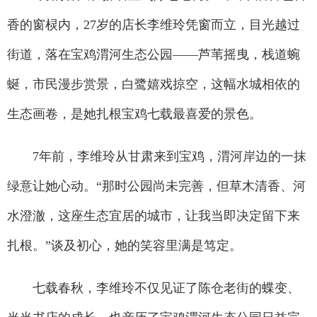
香的窗棂内，27岁的店长李维玲凭窗而立，目光越过
街道，落在宝鸡渭河生态公园——芦苇摇曳，栈道蜿
蜒，市民漫步赏景，白鹭嬉戏掠空，这幅水城相依的
生态画卷，是她扎根宝鸡七载最喜爱的景色。
7年前，李维玲从甘肃来到宝鸡，渭河岸边的一抹
绿意让她心动。“那时公园尚未完善，但草木清香、河
水澄澈，这座生态宜居的城市，让我当即决定留下来
扎根。”谈及初心，她的笑容里满是笃定。
七载春秋，李维玲不仅见证了陈仓老街的蝶变、