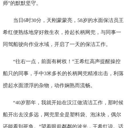
师”的默默坚守。
当日6时30分，天刚蒙蒙亮，58岁的水面保洁员王
希红便熟练地穿好救生衣，拎起长柄网兜，与同事一
同驾船驶向作业水域，开启了一天的保洁工作。
“往右一点，前面有树杈！”王希红高声提醒操控
船只的同事，手中3米多长的长柄网兜精准出击，利落
捞起水面漂浮的杂物，动作娴熟而流畅。
“40岁那年，我就开始在汉江做清洁工作，那时候
船开出去没多远，网兜里全是塑料袋、泡沫块，偶尔
还能看到死鱼。”望着眼前粼粼的波光，王希红说。话