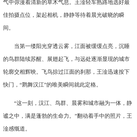
气中弥漫着清新的草木气息。王淦轻车熟路地选好最
佳拍摄点位，架起相机，静静等待着晨光破晓的瞬
间。
当第一缕阳光穿透云雾，江面被缓缓点亮，沉睡
的鸟群陆续苏醒、展翅起飞，与远处逐渐显现的城市
轮廓交相辉映。飞鸟掠过江面的刹那，王淦迅速按下
快门，“鹮舞汉江”的唯美瞬间就此定格。
“这一刻，汉江、鸟群、晨雾和城市融为一体，静
谧之中，满是蓬勃的生命力。”翻动着手中的照片，王
淦感慨道。