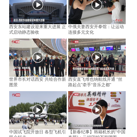
西安东站建设迎来重大进展 正
中俄夫妻西安开拳馆：让运动
式启动静态验收
连接多元文化
世界市长对话西安 共绘合作新
西安直飞维也纳航线开通 “丝
图景
路起点”牵手“音乐之都”
中国试飞院开放日 各型飞机引
【新春纪事】韩籍机长的“中国