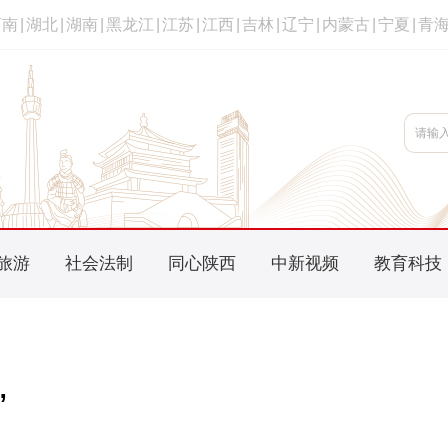
河南
|
湖北
|
湖南
|
黑龙江
|
江苏
|
江西
|
吉林
|
辽宁
|
内蒙古
|
宁夏
|
青
旅游
社会法制
同心陕西
中新视频
教育科技
”