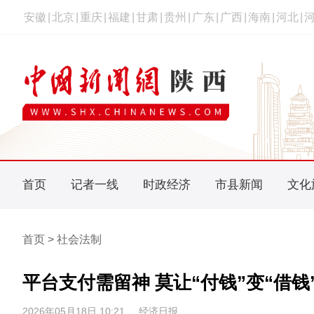
安徽
|
北京
|
重庆
|
福建
|
甘肃
|
贵州
|
广东
|
广西
|
海南
|
河北
|
首页
记者一线
时政经济
市县新闻
文化
首页 > 社会法制
平台支付需留神 莫让“付钱”变“借钱
2026年05月18日 10:21
经济日报