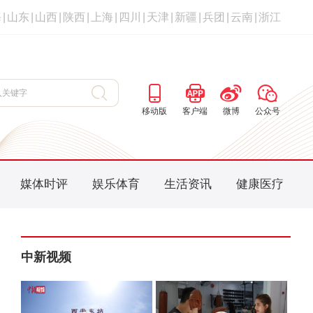
海
|
山东
|
山西
|
陕西
|
上海
|
四川
|
天津
|
新疆
|
兵团
|
云南
|
浙江
移动版
客户端
微博
公众号
媒体时评
娱乐体育
生活资讯
健康医疗
中新视频