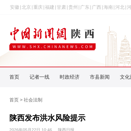
安徽
|
北京
|
重庆
|
福建
|
甘肃
|
贵州
|
广东
|
广西
|
海南
|
河北
|
首页
记者一线
时政经济
市县新闻
文化
首页 > 社会法制
陕西发布洪水风险提示
2026年05月22日 10:46
陕西日报