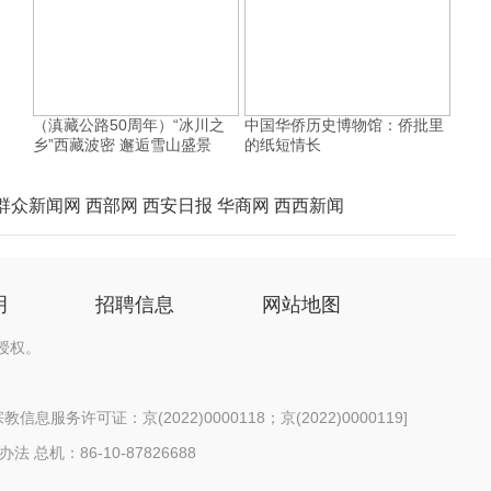
（滇藏公路50周年）“冰川之
中国华侨历史博物馆：侨批里
乡”西藏波密 邂逅雪山盛景
的纸短情长
群众新闻网
西部网
西安日报
华商网
西西新闻
明
招聘信息
网站地图
授权。
信息服务许可证：京(2022)0000118；京(2022)0000119
]
办法
总机：86-10-87826688