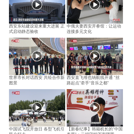
西安东站建设迎来重大进展 正
中俄夫妻西安开拳馆：让运动
式启动静态验收
连接多元文化
世界市长对话西安 共绘合作新
西安直飞维也纳航线开通 “丝
图景
路起点”牵手“音乐之都”
中国试飞院开放日 各型飞机引
【新春纪事】韩籍机长的“中国