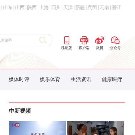
海
|
山东
|
山西
|
陕西
|
上海
|
四川
|
天津
|
新疆
|
兵团
|
云南
|
浙江
移动版
客户端
微博
公众号
媒体时评
娱乐体育
生活资讯
健康医疗
中新视频