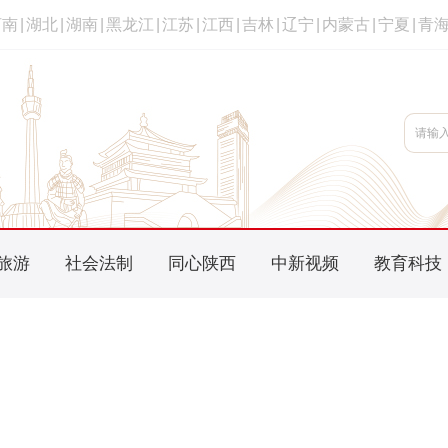
河南
|
湖北
|
湖南
|
黑龙江
|
江苏
|
江西
|
吉林
|
辽宁
|
内蒙古
|
宁夏
|
青
旅游
社会法制
同心陕西
中新视频
教育科技