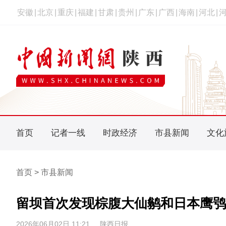
安徽
|
北京
|
重庆
|
福建
|
甘肃
|
贵州
|
广东
|
广西
|
海南
|
河北
|
首页
记者一线
时政经济
市县新闻
文化
首页 > 市县新闻
留坝首次发现棕腹大仙鹟和日本鹰鸮
2026年06月02日 11:21
陕西日报