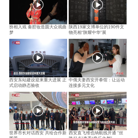
扮相入戏 秦腔妆造圆大众戏曲
陕西19家文博单位的190件文
梦
物亮相“陕耀中华”展
西安东站建设迎来重大进展 正
中俄夫妻西安开拳馆：让运动
式启动静态验收
连接多元文化
世界市长对话西安 共绘合作新
西安直飞维也纳航线开通 “丝