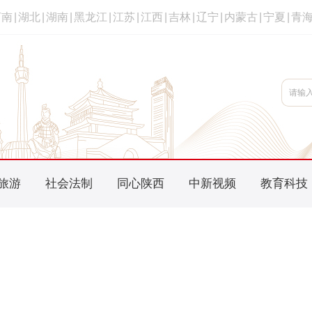
河南
|
湖北
|
湖南
|
黑龙江
|
江苏
|
江西
|
吉林
|
辽宁
|
内蒙古
|
宁夏
|
青
旅游
社会法制
同心陕西
中新视频
教育科技