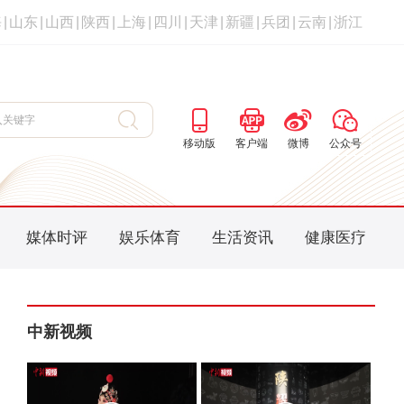
海
|
山东
|
山西
|
陕西
|
上海
|
四川
|
天津
|
新疆
|
兵团
|
云南
|
浙江
移动版
客户端
微博
公众号
媒体时评
娱乐体育
生活资讯
健康医疗
中新视频