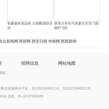
初夏秦岭美如画 云海翻涌绿意
香港大学生代表参访天安门国
浓
旗护卫队
群众新闻网
西部网
西安日报
华商网
西西新闻
明
招聘信息
网站地图
授权。
信息服务许可证：京(2022)0000118；京(2022)0000119
]
办法
总机：86-10-87826688