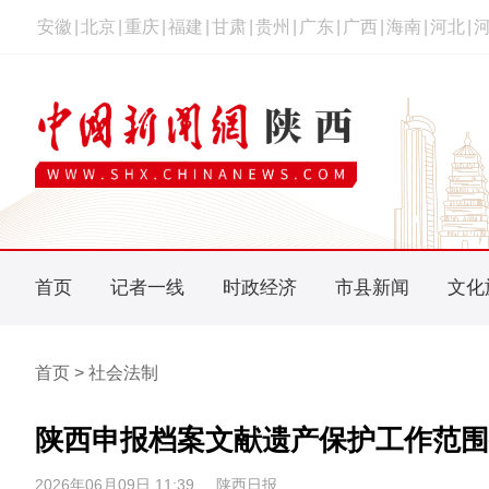
安徽
|
北京
|
重庆
|
福建
|
甘肃
|
贵州
|
广东
|
广西
|
海南
|
河北
|
首页
记者一线
时政经济
市县新闻
文化
首页 > 社会法制
陕西申报档案文献遗产保护工作范围
2026年06月09日 11:39
陕西日报