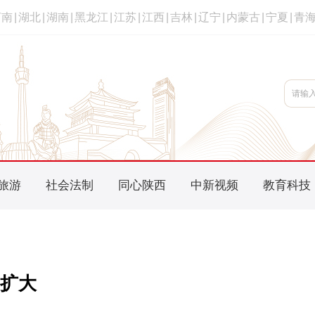
河南
|
湖北
|
湖南
|
黑龙江
|
江苏
|
江西
|
吉林
|
辽宁
|
内蒙古
|
宁夏
|
青
旅游
社会法制
同心陕西
中新视频
教育科技
扩大