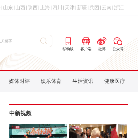
海
|
山东
|
山西
|
陕西
|
上海
|
四川
|
天津
|
新疆
|
兵团
|
云南
|
浙江
移动版
客户端
微博
公众号
媒体时评
娱乐体育
生活资讯
健康医疗
中新视频