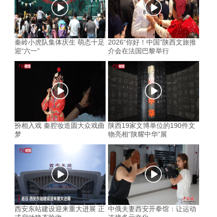
秦岭小虎队集体庆生 萌态十足
2026“你好！中国”陕西文旅推
迎“六一”
介会在法国巴黎举行
扮相入戏 秦腔妆造圆大众戏曲
陕西19家文博单位的190件文
梦
物亮相“陕耀中华”展
西安东站建设迎来重大进展 正
中俄夫妻西安开拳馆：让运动