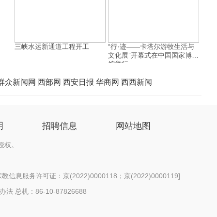
三峡水运新通道工程开工
“行·迹——卡塔尔游牧生活与
文化展”开幕式在中国国家博物
馆举行
群众新闻网
西部网
西安日报
华商网
西西新闻
明
招聘信息
网站地图
授权。
信息服务许可证：京(2022)0000118；京(2022)0000119
]
办法
总机：86-10-87826688