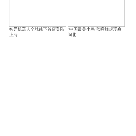
智元机器人全球线下首店登陆
“中国最美小鸟”蓝喉蜂虎现身
上海
闽北