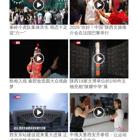
秦岭小虎队集体庆生 萌态十足
2026“你好！中国”陕西文旅推
迎“六一”
介会在法国巴黎举行
扮相入戏 秦腔妆造圆大众戏曲
陕西19家文博单位的190件文
梦
物亮相“陕耀中华”展
西安东站建设迎来重大进展 正
中俄夫妻西安开拳馆：让运动