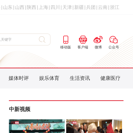
海
|
山东
|
山西
|
陕西
|
上海
|
四川
|
天津
|
新疆
|
兵团
|
云南
|
浙江
移动版
客户端
微博
公众号
媒体时评
娱乐体育
生活资讯
健康医疗
中新视频