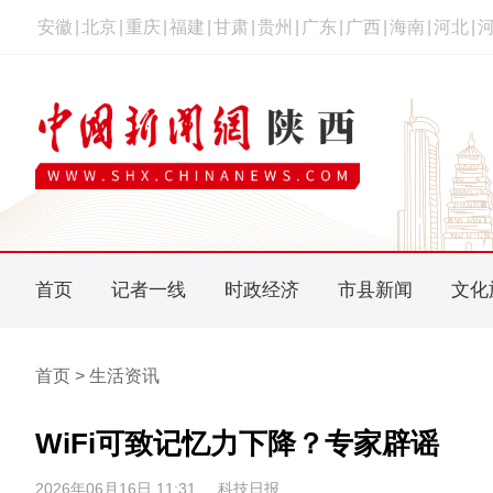
安徽
|
北京
|
重庆
|
福建
|
甘肃
|
贵州
|
广东
|
广西
|
海南
|
河北
|
首页
记者一线
时政经济
市县新闻
文化
首页 > 生活资讯
WiFi可致记忆力下降？专家辟谣
2026年06月16日 11:31
科技日报