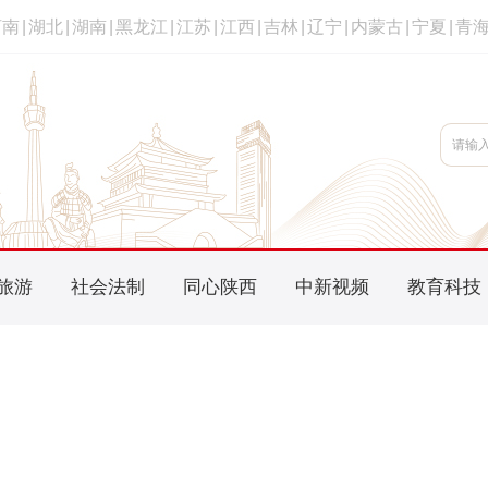
河南
|
湖北
|
湖南
|
黑龙江
|
江苏
|
江西
|
吉林
|
辽宁
|
内蒙古
|
宁夏
|
青
旅游
社会法制
同心陕西
中新视频
教育科技