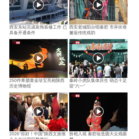
西安东站完成装饰装修工作 已
西安老城阳台唱秦腔 市井街巷
具备开通条件
邂逅传统戏韵
250件希腊黄金珍宝亮相陕西
秦岭小虎队集体庆生 萌态十足
历史博物馆
迎“六一”
2026“你好！中国”陕西文旅推
扮相入戏 秦腔妆造圆大众戏曲