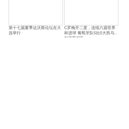
第十七届夏季达沃斯论坛在大
C罗梅开二度，连续六届世界
连举行
杯进球 葡萄牙队5比0大胜乌兹
别克斯坦队