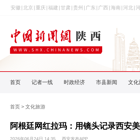
安徽
|
北京
|
重庆
|
福建
|
甘肃
|
贵州
|
广东
|
广西
|
海南
|
河北
|
首页
记者一线
时政经济
市县新闻
文化
首页 > 文化旅游
阿根廷网红拉玛：用镜头记录西安美
2026年06月24日 14:35
西安发布APP