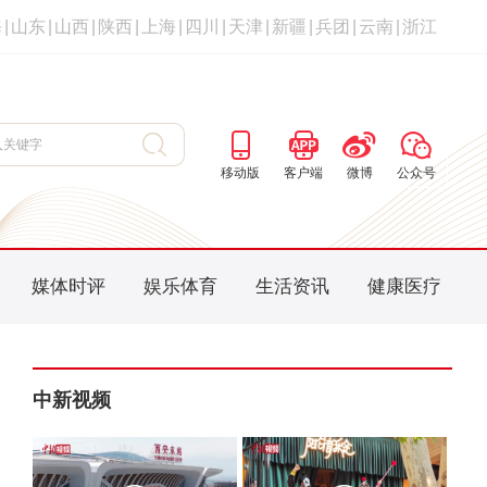
海
|
山东
|
山西
|
陕西
|
上海
|
四川
|
天津
|
新疆
|
兵团
|
云南
|
浙江
移动版
客户端
微博
公众号
媒体时评
娱乐体育
生活资讯
健康医疗
中新视频