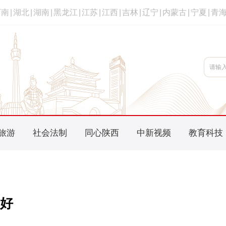
河南
|
湖北
|
湖南
|
黑龙江
|
江苏
|
江西
|
吉林
|
辽宁
|
内蒙古
|
宁夏
|
青
旅游
社会法制
同心陕西
中新视频
教育科技
好