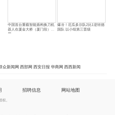
中国首台重载智能盾构换刀机
爆冷！厄瓜多尔队2比1逆转德
器人在厦金大桥（厦门段）投
国队 以小组第三晋级
用
群众新闻网
西部网
西安日报
华商网
西西新闻
明
招聘信息
网站地图
授权。