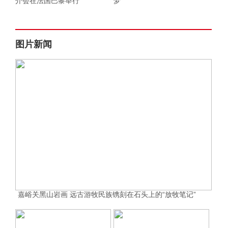
介会在法国巴黎举行
梦
图片新闻
嘉峪关黑山岩画 远古游牧民族镌刻在石头上的“放牧笔记”