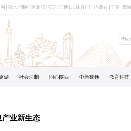
河南
|
湖北
|
湖南
|
黑龙江
|
江苏
|
江西
|
吉林
|
辽宁
|
内蒙古
|
宁夏
|
青
旅游
社会法制
同心陕西
中新视频
教育科技
息产业新生态