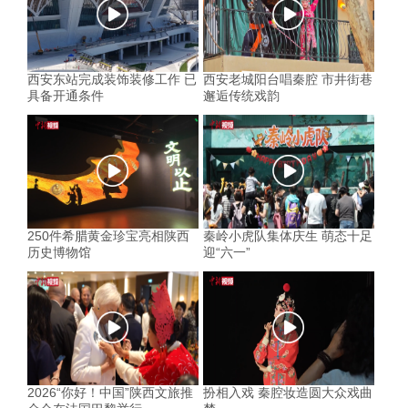
西安东站完成装饰装修工作 已
西安老城阳台唱秦腔 市井街巷
具备开通条件
邂逅传统戏韵
250件希腊黄金珍宝亮相陕西
秦岭小虎队集体庆生 萌态十足
历史博物馆
迎“六一”
2026“你好！中国”陕西文旅推
扮相入戏 秦腔妆造圆大众戏曲