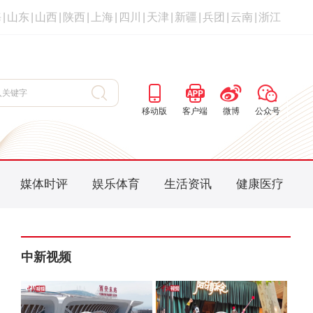
海
|
山东
|
山西
|
陕西
|
上海
|
四川
|
天津
|
新疆
|
兵团
|
云南
|
浙江
移动版
客户端
微博
公众号
媒体时评
娱乐体育
生活资讯
健康医疗
中新视频