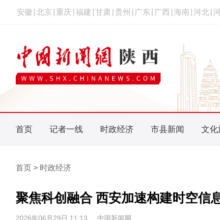
安徽
|
北京
|
重庆
|
福建
|
甘肃
|
贵州
|
广东
|
广西
|
海南
|
河北
|
首页
记者一线
时政经济
市县新闻
文化
首页 > 时政经济
聚焦科创融合 西安加速构建时空信
2026年06月29日 11:13
中国新闻网