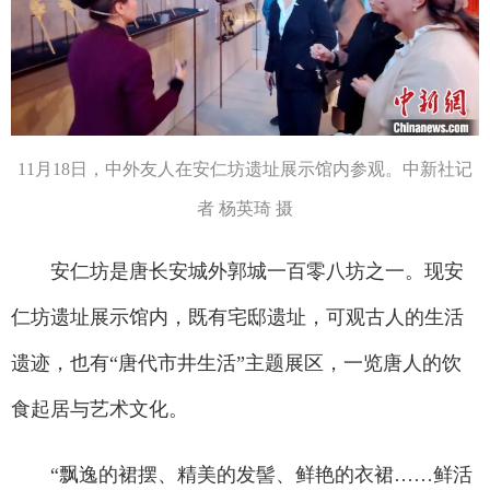
11月18日，中外友人在安仁坊遗址展示馆内参观。中新社记
者 杨英琦 摄
安仁坊是唐长安城外郭城一百零八坊之一。现安
仁坊遗址展示馆内，既有宅邸遗址，可观古人的生活
遗迹，也有“唐代市井生活”主题展区，一览唐人的饮
食起居与艺术文化。
“飘逸的裙摆、精美的发髻、鲜艳的衣裙……鲜活