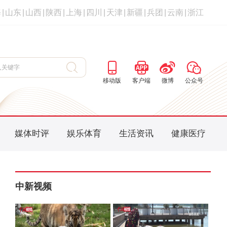
海
|
山东
|
山西
|
陕西
|
上海
|
四川
|
天津
|
新疆
|
兵团
|
云南
|
浙江
移动版
客户端
微博
公众号
媒体时评
娱乐体育
生活资讯
健康医疗
中新视频