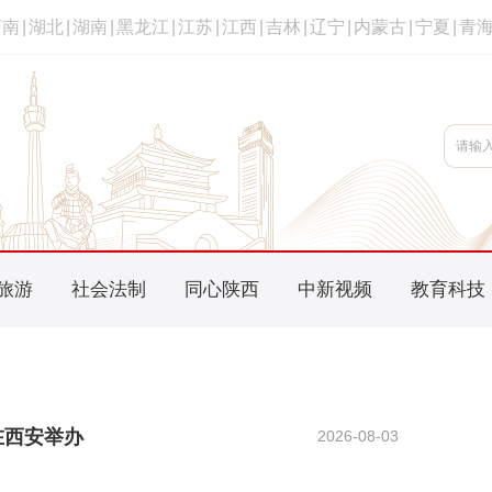
河南
|
湖北
|
湖南
|
黑龙江
|
江苏
|
江西
|
吉林
|
辽宁
|
内蒙古
|
宁夏
|
青
旅游
社会法制
同心陕西
中新视频
教育科技
在西安举办
2026-08-03