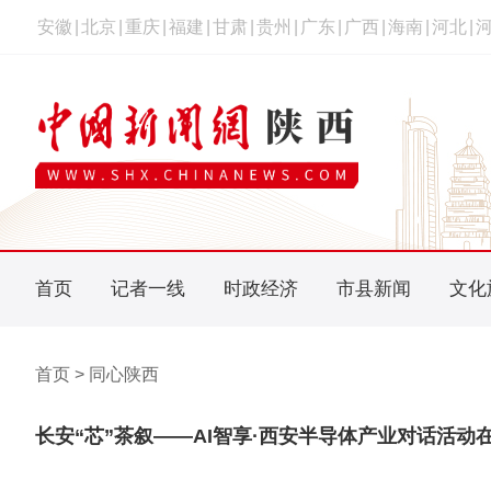
安徽
|
北京
|
重庆
|
福建
|
甘肃
|
贵州
|
广东
|
广西
|
海南
|
河北
|
首页
记者一线
时政经济
市县新闻
文化
首页 > 同心陕西
长安“芯”茶叙——AI智享·西安半导体产业对话活动