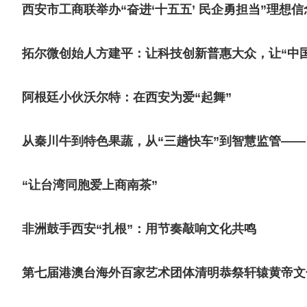
西安市工商联举办“奋进‘十五五’ 民企勇担当”理想
拓尔微创始人方建平：让科技创新普惠大众，让“中
阿根廷小伙沃尔特：在西安为爱“起舞”
从秦川牛到特色果蔬，从“三趟快车”到智慧监管——
“让台湾同胞爱上商南茶”
非洲鼓手西安“扎根”：用节奏敲响文化共鸣
第七届港澳台海外百家艺术团体清明恭祭轩辕黄帝文