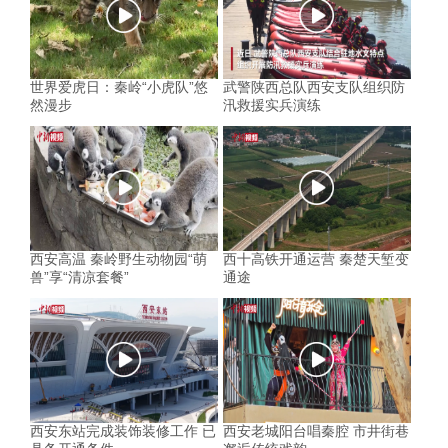
世界爱虎日：秦岭“小虎队”悠
武警陕西总队西安支队组织防
然漫步
汛救援实兵演练
西安高温 秦岭野生动物园“萌
西十高铁开通运营 秦楚天堑变
兽”享“清凉套餐”
通途
西安东站完成装饰装修工作 已
西安老城阳台唱秦腔 市井街巷