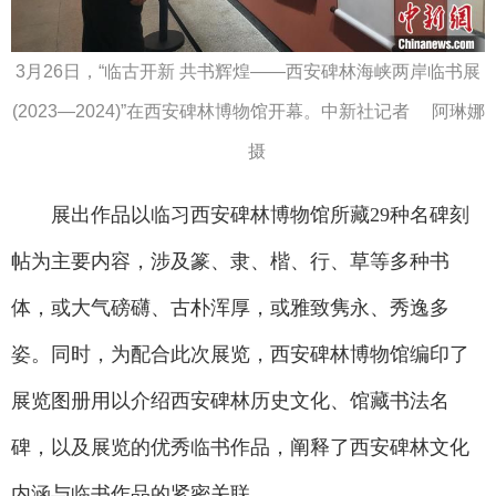
3月26日，“临古开新 共书辉煌——西安碑林海峡两岸临书展
(2023—2024)”在西安碑林博物馆开幕。中新社记者 阿琳娜
摄
展出作品以临习西安碑林博物馆所藏29种名碑刻
帖为主要内容，涉及篆、隶、楷、行、草等多种书
体，或大气磅礴、古朴浑厚，或雅致隽永、秀逸多
姿。同时，为配合此次展览，西安碑林博物馆编印了
展览图册用以介绍西安碑林历史文化、馆藏书法名
碑，以及展览的优秀临书作品，阐释了西安碑林文化
内涵与临书作品的紧密关联。