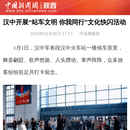
汉中开展“站车文明 你我同行”文化快闪活动
2025年01月02日 17:17
中新网陕西
1月1日，汉中车务段汉中火车站一楼候车室里，
舞姿翩跹、歌声悠扬、人头攒动、掌声阵阵，众多旅
客纷纷驻足并打卡留念。