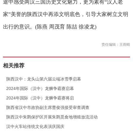
途中感受两汉三国历史文化魅力，更为素有“汉人老
家”美誉的陕西汉中再添文明底色，引导大家树立文明
出行的意识。(陈燕 周茂育 陈喆 徐凌龙)
责任编辑：王雨蜻
相关推荐
.
陕西汉中：龙头山第六届云端冰雪季启幕
.
2024年国际（汉中）龙狮争霸赛启幕
.
2024年国际（汉中）龙狮争霸赛将启
.
陕西省汉中市政协副主席曹俊强接受审查调查
.
陕西汉中朱鹮保护区开展朱鹮觅食地增殖放流活动
.
汉中火车站传统文化表演庆国庆