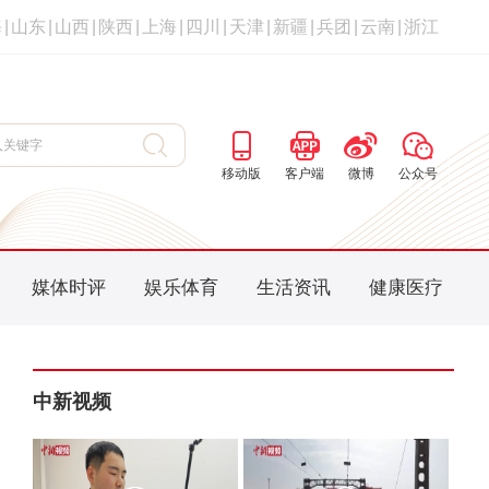
海
|
山东
|
山西
|
陕西
|
上海
|
四川
|
天津
|
新疆
|
兵团
|
云南
|
浙江
移动版
客户端
微博
公众号
媒体时评
娱乐体育
生活资讯
健康医疗
中新视频