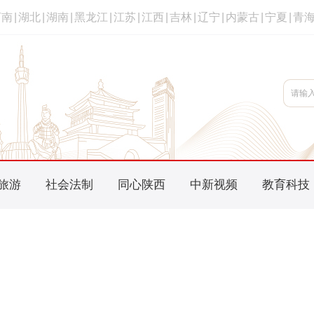
河南
|
湖北
|
湖南
|
黑龙江
|
江苏
|
江西
|
吉林
|
辽宁
|
内蒙古
|
宁夏
|
青
旅游
社会法制
同心陕西
中新视频
教育科技