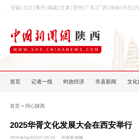
安徽
|
北京
|
重庆
|
福建
|
甘肃
|
贵州
|
广东
|
广西
|
海南
|
河北
|
首页
记者一线
时政经济
市县新闻
文化
首页 > 同心陕西
2025华胥文化发展大会在西安举行
2025年04月02日 09:32
中国新闻网