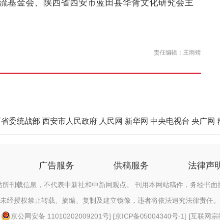
基金会、陕西省西安市蓝田县华胥文化研究会主
责任编辑：王雨蜻
西省委统战部
西安市人民政府
人民网
新华网
中央电视台
央广网
广告服务
供稿服务
法律声
站所刊载信息，不代表中新社和中新网观点。 刊用本网站稿件，务经书面
未经授权禁止转载、摘编、复制及建立镜像，违者将依法追究法律责任。
[
京公网安备 11010202009201号
] [
京ICP备05004340号-1
] [
互联网宗教信