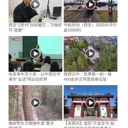
西安“Z世代”玩转糖艺：万物皆
中欧班列（西安）2025年开行
可“甜蜜”
超1000列
埃及青年艾小英：让中国文学
陕西汉中：世界唯一的一株
著作“走进”阿拉伯世界
400余岁古旱莲迎春绽放
秦岭野生大熊猫年度“蜜月
【东西问】这匹“汗血宝马”如