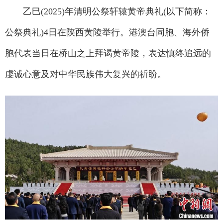
乙巳(2025)年清明公祭轩辕黄帝典礼(以下简称：
公祭典礼)4日在陕西黄陵举行。港澳台同胞、海外侨
胞代表当日在桥山之上拜谒黄帝陵，表达慎终追远的
虔诚心意及对中华民族伟大复兴的祈盼。