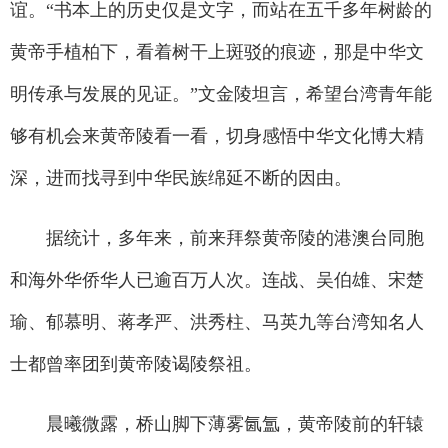
谊。“书本上的历史仅是文字，而站在五千多年树龄的
黄帝手植柏下，看着树干上斑驳的痕迹，那是中华文
明传承与发展的见证。”文金陵坦言，希望台湾青年能
够有机会来黄帝陵看一看，切身感悟中华文化博大精
深，进而找寻到中华民族绵延不断的因由。
据统计，多年来，前来拜祭黄帝陵的港澳台同胞
和海外华侨华人已逾百万人次。连战、吴伯雄、宋楚
瑜、郁慕明、蒋孝严、洪秀柱、马英九等台湾知名人
士都曾率团到黄帝陵谒陵祭祖。
晨曦微露，桥山脚下薄雾氤氲，黄帝陵前的轩辕