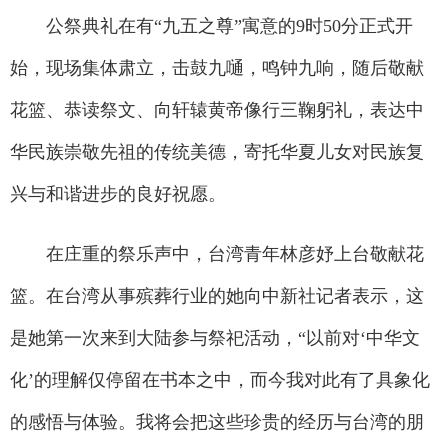
公祭典礼在有“九五之尊”寓意的9时50分正式开
始，现场集体肃立，击鼓九嗵，鸣钟九响，随后敬献
花篮、恭读祭文、向轩辕黄帝像行三鞠躬礼，表达中
华民族崇敬先祖的传统美德，寄托华夏儿女对民族复
兴与和谐进步的良好祝愿。
在庄重的祭乐声中，台湾青年林彦妤上台敬献花
篮。在台湾从事殡葬行业的她向中新社记者表示，这
是她第一次来到大陆参与祭祀活动，“以前对‘中华文
化’的理解仅停留在书本之中，而今我对此有了具象化
的感悟与体验。我将会把这些珍贵的经历与台湾的朋