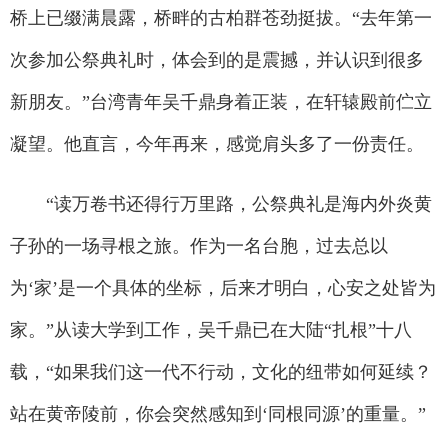
桥上已缀满晨露，桥畔的古柏群苍劲挺拔。“去年第一
次参加公祭典礼时，体会到的是震撼，并认识到很多
新朋友。”台湾青年吴千鼎身着正装，在轩辕殿前伫立
凝望。他直言，今年再来，感觉肩头多了一份责任。
“读万卷书还得行万里路，公祭典礼是海内外炎黄
子孙的一场寻根之旅。作为一名台胞，过去总以
为‘家’是一个具体的坐标，后来才明白，心安之处皆为
家。”从读大学到工作，吴千鼎已在大陆“扎根”十八
载，“如果我们这一代不行动，文化的纽带如何延续？
站在黄帝陵前，你会突然感知到‘同根同源’的重量。”