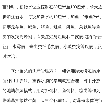
苗种时，初始水位应控制在80厘米至100厘米，晴天逐
步加注新水，每次加新水约10厘米，加至1.5米至2米。
春季是草鱼、鲢鱼、鳙鱼、鲤鱼、鲫鱼、黄颡鱼等鱼
类的发病高峰期，应关注烂身烂鳃和白皮病(越冬综合
征)、水霉病、寄生类纤毛虫病、小瓜虫病等疾病，及
时防治。
在虾蟹类的生产管理方面，建议选择无特定病原
苗种用于养殖。重视水质的早期调控管理，对于开放
的池塘养殖模式，用对虾饲料、鱼饲料、糖类等作为
培养基扩繁益生菌。天气变化前3天，对养殖水体进行