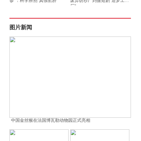
诊”：科学辨别“真假肥胖”
废弃纺纱厂到微短剧“造梦工
厂”
图片新闻
中国金丝猴在法国博瓦勒动物园正式亮相