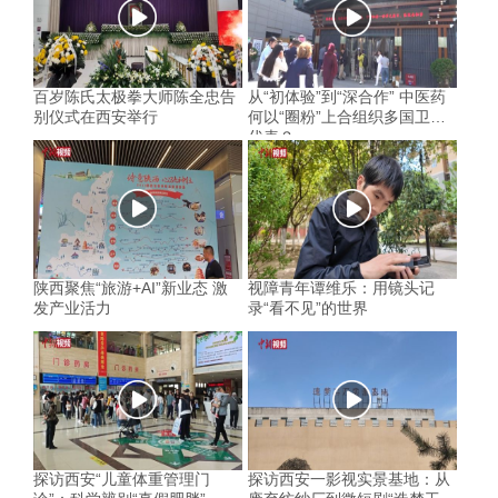
百岁陈氏太极拳大师陈全忠告
从“初体验”到“深合作” 中医药
别仪式在西安举行
何以“圈粉”上合组织多国卫生
代表？
陕西聚焦“旅游+AI”新业态 激
视障青年谭维乐：用镜头记
发产业活力
录“看不见”的世界
探访西安“儿童体重管理门
探访西安一影视实景基地：从