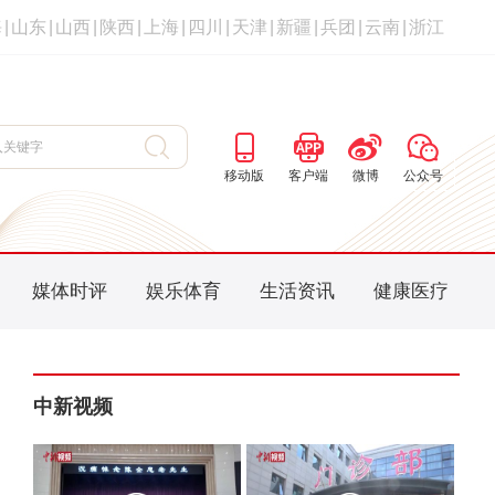
海
|
山东
|
山西
|
陕西
|
上海
|
四川
|
天津
|
新疆
|
兵团
|
云南
|
浙江
移动版
客户端
微博
公众号
媒体时评
娱乐体育
生活资讯
健康医疗
中新视频