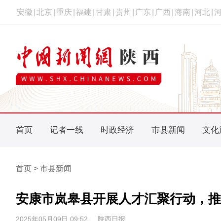
安徽
|
北京
|
重庆
|
福建
|
甘肃
|
贵州
|
广东
|
广西
|
海南
|
河北
|
首页
记者一线
时政经济
市县新闻
文化
首页 > 市县新闻
安康市岚皋县开展人才汇聚行动，推
2025年05月09日 09:52
陕西日报