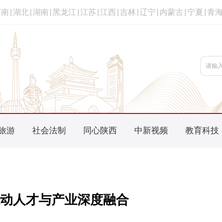
河南
|
湖北
|
湖南
|
黑龙江
|
江苏
|
江西
|
吉林
|
辽宁
|
内蒙古
|
宁夏
|
青
旅游
社会法制
同心陕西
中新视频
教育科技
动人才与产业深度融合