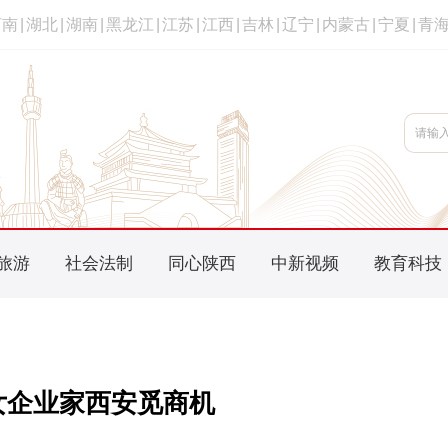
河南
|
湖北
|
湖南
|
黑龙江
|
江苏
|
江西
|
吉林
|
辽宁
|
内蒙古
|
宁夏
|
青
旅游
社会法制
同心陕西
中新视频
教育科技
女企业家西安觅商机