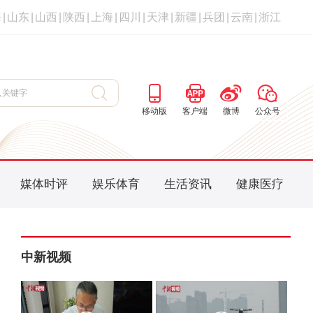
海
|
山东
|
山西
|
陕西
|
上海
|
四川
|
天津
|
新疆
|
兵团
|
云南
|
浙江
移动版
客户端
微博
公众号
媒体时评
娱乐体育
生活资讯
健康医疗
中新视频