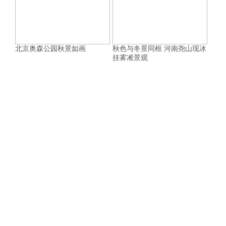
北京奥森公园秋景如画
秋色与冬景同框 河南尧山现冰
挂雾凇景观