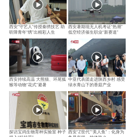
西安“守艺人”传授秦绣技艺 助
西安暑期现无人机考证“热潮”
听障青年“绣”出精彩人生
低空经济催生职业“新赛道”
西安持续高温 大熊猫、环尾狐
中亚代表团走进陕西乡村 感受
猴等动物“花式”避暑
绿水青山下的香菇产业
探访宝鸡生物育种实验室 种子
西安“Z世代”“美人鱼”：化身为