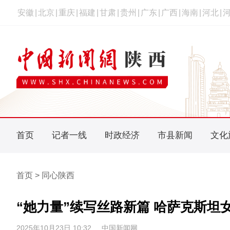
安徽
|
北京
|
重庆
|
福建
|
甘肃
|
贵州
|
广东
|
广西
|
海南
|
河北
|
首页
记者一线
时政经济
市县新闻
文化
首页 > 同心陕西
“她力量”续写丝路新篇 哈萨克斯坦
2025年10月23日 10:32
中国新闻网