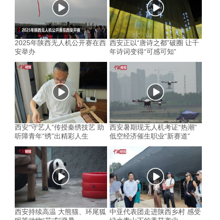
2025年陕西无人机公开赛在西
西安正以“唐诗之都”破圈 让千
安举办
年诗词变得“可感可知”
西安“守艺人”传授秦绣技艺 助
西安暑期现无人机考证“热潮”
听障青年“绣”出精彩人生
低空经济催生职业“新赛道”
西安持续高温 大熊猫、环尾狐
中亚代表团走进陕西乡村 感受