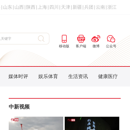
海
|
山东
|
山西
|
陕西
|
上海
|
四川
|
天津
|
新疆
|
兵团
|
云南
|
浙江
移动版
客户端
微博
公众号
媒体时评
娱乐体育
生活资讯
健康医疗
中新视频