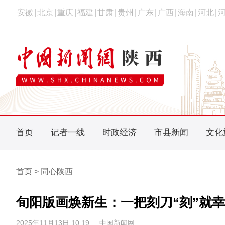
安徽
|
北京
|
重庆
|
福建
|
甘肃
|
贵州
|
广东
|
广西
|
海南
|
河北
|
首页
记者一线
时政经济
市县新闻
文化
首页 > 同心陕西
旬阳版画焕新生：一把刻刀“刻”就
2025年11月13日 10:19
中国新闻网