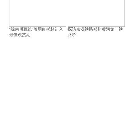
“皖南川藏线”落羽红杉林进入
探访京汉铁路郑州黄河第一铁
最佳观赏期
路桥