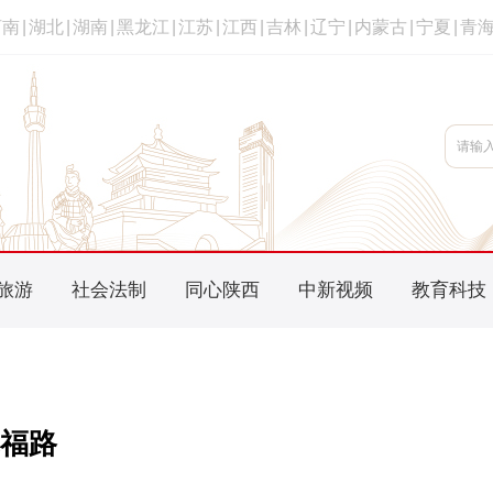
河南
|
湖北
|
湖南
|
黑龙江
|
江苏
|
江西
|
吉林
|
辽宁
|
内蒙古
|
宁夏
|
青
旅游
社会法制
同心陕西
中新视频
教育科技
幸福路