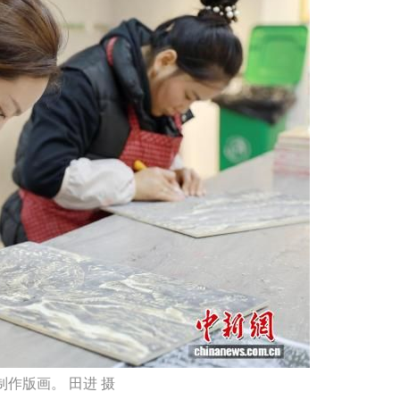
作版画。 田进 摄