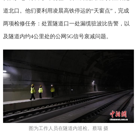
道北口。他们要利用凌晨高铁停运的“天窗点”，完成
两项检修任务：处置隧道口一处漏缆驻波比告警，以
及隧道内约4公里处的公网5G信号衰减问题。
图为工作人员在隧道内巡检。蔡瑞 摄