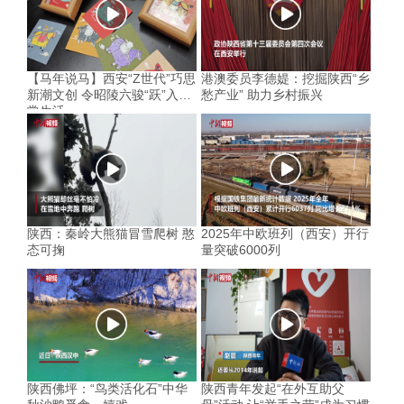
【马年说马】西安“Z世代”巧思
港澳委员李德媞：挖掘陕西“乡
新潮文创 令昭陵六骏“跃”入寻
愁产业” 助力乡村振兴
常生活
陕西：秦岭大熊猫冒雪爬树 憨
2025年中欧班列（西安）开行
态可掬
量突破6000列
陕西佛坪：“鸟类活化石”中华
陕西青年发起“在外互助父