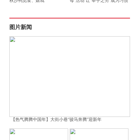
秋沙鸭觅食、嬉戏
母”活动 让“举手之劳”成为习惯
图片新闻
【热气腾腾中国年】大街小巷“骏马奔腾”迎新年