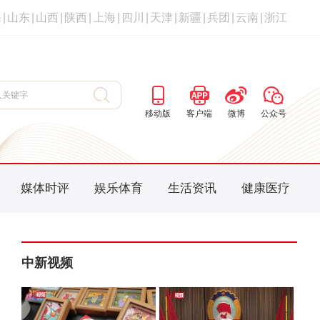
海
|
山东
|
山西
|
陕西
|
上海
|
四川
|
天津
|
新疆
|
兵团
|
云南
|
浙江
移动版
客户端
微博
公众号
媒体时评
娱乐体育
生活资讯
健康医疗
中新视频