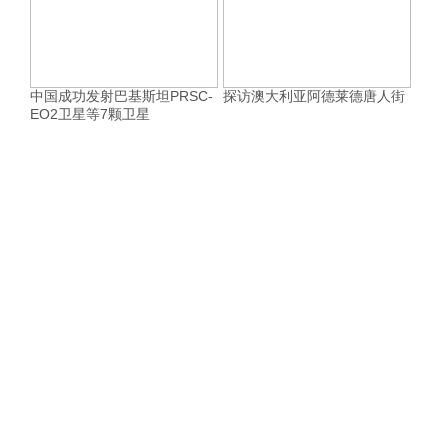
中国成功发射巴基斯坦PRSC-
探访澳大利亚阿德莱德唐人街
EO2卫星等7颗卫星