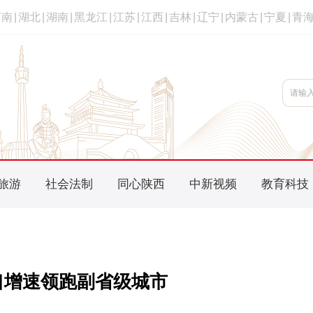
河南
|
湖北
|
湖南
|
黑龙江
|
江苏
|
江西
|
吉林
|
辽宁
|
内蒙古
|
宁夏
|
青
旅游
社会法制
同心陕西
中新视频
教育科技
出口增速领跑副省级城市