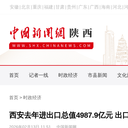
安徽
|
北京
|
重庆
|
福建
|
甘肃
|
贵州
|
广东
|
广西
|
海南
|
河北
|
首页
记者一线
时政经济
市县新闻
文化
首页 > 时政经济
西安去年进出口总值4987.9亿元 
2026年02月13日 11:51
中国新闻网