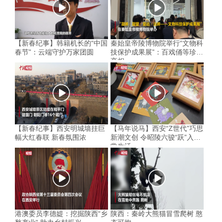
【新春纪事】韩籍机长的“中国
秦始皇帝陵博物院举行“文物科
春节”：云端守护万家团圆
技保护成果展”：百戏俑等珍品
亮相
【新春纪事】西安明城墙挂巨
【马年说马】西安“Z世代”巧思
幅大红春联 新春氛围浓
新潮文创 令昭陵六骏“跃”入寻
常生活
港澳委员李德媞：挖掘陕西“乡
陕西：秦岭大熊猫冒雪爬树 憨