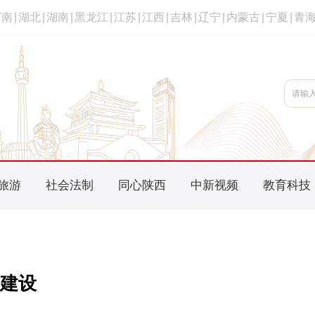
河南
|
湖北
|
湖南
|
黑龙江
|
江苏
|
江西
|
吉林
|
辽宁
|
内蒙古
|
宁夏
|
青
旅游
社会法制
同心陕西
中新视频
教育科技
建设