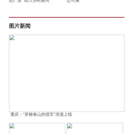
愁产业” 助力乡村振兴
态可掬
图片新闻
重庆：“穿梭春山的缆车”浪漫上线