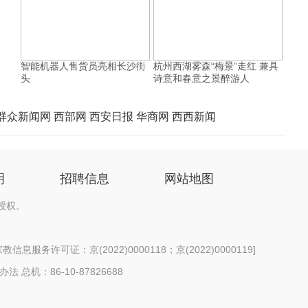
智能机器人售货员亮相长沙街
杭州西湖雾森“梅景”走红 兼具
头
诗意和春意之景醉游人
群众新闻网
西部网
西安日报
华商网
西西新闻
明
招聘信息
网站地图
授权。
信息服务许可证：京(2022)0000118；京(2022)0000119
]
办法
总机：86-10-87826688