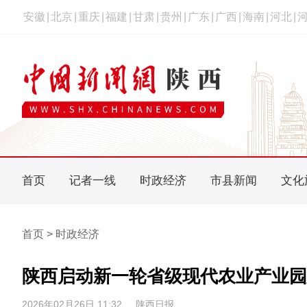
安徽
|
北京
|
重庆
|
福建
|
甘肃
|
贵州
|
广东
|
广西
|
海南
|
河北
|
首页
记者一线
时政经济
市县新闻
文化
首页 > 时政经济
陕西启动新一轮省级现代农业产业园
2026年02月26日 11:32
陕西日报