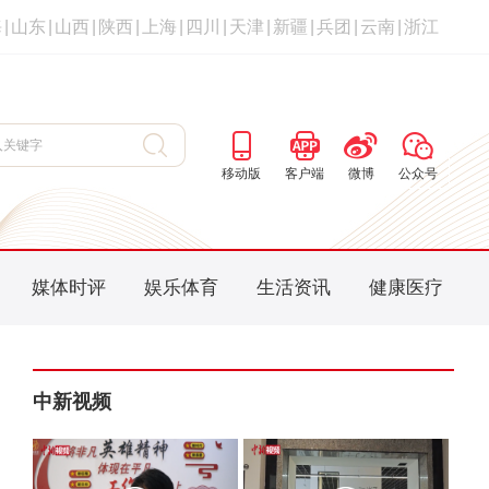
海
|
山东
|
山西
|
陕西
|
上海
|
四川
|
天津
|
新疆
|
兵团
|
云南
|
浙江
移动版
客户端
微博
公众号
媒体时评
娱乐体育
生活资讯
健康医疗
中新视频