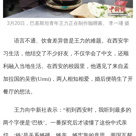
3月20日，巴基斯坦青年王力正在制作咖喱酱。 李一璠 摄
语言不通、饮食差异曾是王力的难题。在西安学
习生活，他结交了不少好友，不仅学会了中文，还顺
利融入当地生活。在西安的校园里，他遇见了来自孟
加拉国的吴密(Urmi)，两人相知相爱，婚后便萌生了开
餐厅的想法。
王力向中新社表示：“初到西安时，我听到最多的
两个字便是‘巴铁’。一番探究后才读懂了这份中式亲
切，‘铁’是关系够硬、够亲、够牢靠的意思。两国互帮