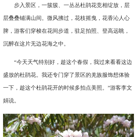
步入景区，一簇簇、一丛丛杜鹃花竞相绽放，层
层叠叠铺满山间。微风拂过，花枝摇曳，花香沁人心
脾，游客们穿梭在花间步道，驻足拍照、登高远眺，
沉醉在这片无边花海之中。
“今天天气特别好，趁这个春假，我过来看看这边
盛放的杜鹃花。我还专门穿了景区的羌族服饰想体验
一下，趁这个杜鹃花开的时候多拍点美照。”游客李文
娟说。