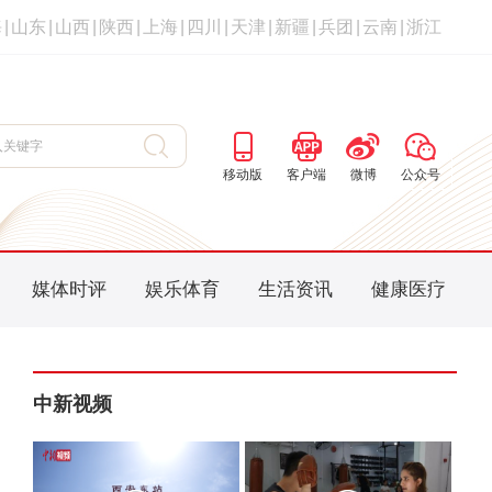
海
|
山东
|
山西
|
陕西
|
上海
|
四川
|
天津
|
新疆
|
兵团
|
云南
|
浙江
移动版
客户端
微博
公众号
媒体时评
娱乐体育
生活资讯
健康医疗
中新视频