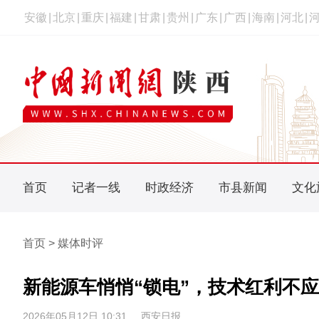
安徽
|
北京
|
重庆
|
福建
|
甘肃
|
贵州
|
广东
|
广西
|
海南
|
河北
|
首页
记者一线
时政经济
市县新闻
文化
首页 > 媒体时评
新能源车悄悄“锁电”，技术红利不
2026年05月12日 10:31
西安日报