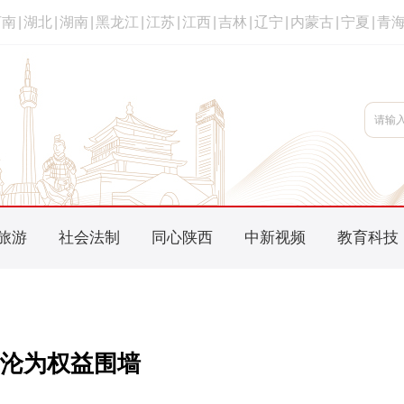
河南
|
湖北
|
湖南
|
黑龙江
|
江苏
|
江西
|
吉林
|
辽宁
|
内蒙古
|
宁夏
|
青
旅游
社会法制
同心陕西
中新视频
教育科技
应沦为权益围墙