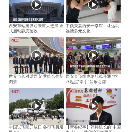
西安东站建设迎来重大进展 正
中俄夫妻西安开拳馆：让运动
式启动静态验收
连接多元文化
世界市长对话西安 共绘合作新
西安直飞维也纳航线开通 “丝
图景
路起点”牵手“音乐之都”
中国试飞院开放日 各型飞机引
【新春纪事】韩籍机长的“中国