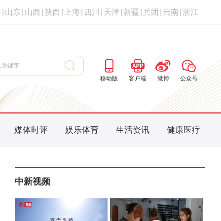
海
|
山东
|
山西
|
陕西
|
上海
|
四川
|
天津
|
新疆
|
兵团
|
云南
|
浙江
移动版
客户端
微博
公众号
媒体时评
娱乐体育
生活资讯
健康医疗
中新视频