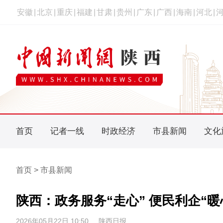
安徽
|
北京
|
重庆
|
福建
|
甘肃
|
贵州
|
广东
|
广西
|
海南
|
河北
|
首页
记者一线
时政经济
市县新闻
文化
首页 > 市县新闻
陕西：政务服务“走心” 便民利企“暖
2026年05月22日 10:50
陕西日报