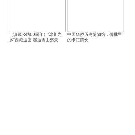
（滇藏公路50周年）“冰川之
中国华侨历史博物馆：侨批里
乡”西藏波密 邂逅雪山盛景
的纸短情长