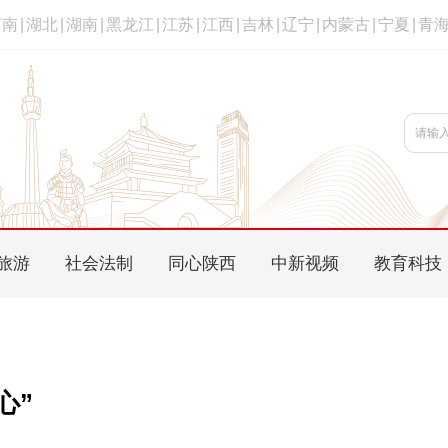
河南
|
湖北
|
湖南
|
黑龙江
|
江苏
|
江西
|
吉林
|
辽宁
|
内蒙古
|
宁夏
|
青
旅游
社会法制
同心陕西
中新视频
教育科技
心”