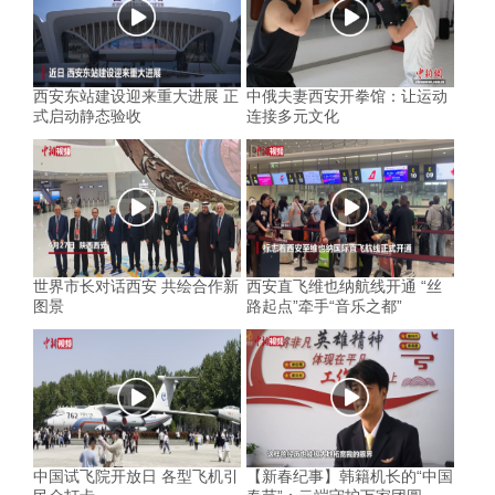
西安东站建设迎来重大进展 正
中俄夫妻西安开拳馆：让运动
式启动静态验收
连接多元文化
世界市长对话西安 共绘合作新
西安直飞维也纳航线开通 “丝
图景
路起点”牵手“音乐之都”
中国试飞院开放日 各型飞机引
【新春纪事】韩籍机长的“中国