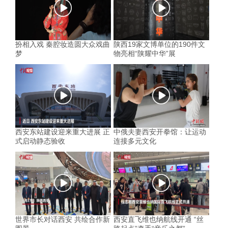
扮相入戏 秦腔妆造圆大众戏曲
陕西19家文博单位的190件文
梦
物亮相“陕耀中华”展
西安东站建设迎来重大进展 正
中俄夫妻西安开拳馆：让运动
式启动静态验收
连接多元文化
世界市长对话西安 共绘合作新
西安直飞维也纳航线开通 “丝