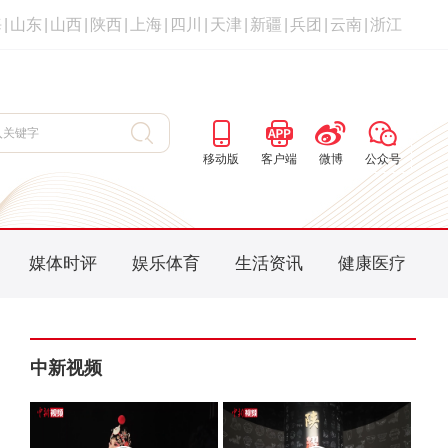
海
|
山东
|
山西
|
陕西
|
上海
|
四川
|
天津
|
新疆
|
兵团
|
云南
|
浙江
移动版
客户端
微博
公众号
媒体时评
娱乐体育
生活资讯
健康医疗
中新视频