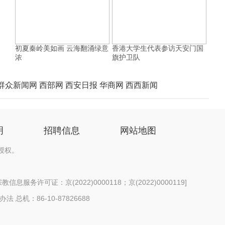
初夏秦岭美如画 云海翻涌绿意
香港大学生代表参访天安门国
浓
旗护卫队
群众新闻网
西部网
西安日报
华商网
西西新闻
明
招聘信息
网站地图
授权。
信息服务许可证：京(2022)0000118；京(2022)0000119
]
办法
总机：86-10-87826688