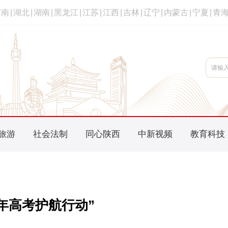
河南
|
湖北
|
湖南
|
黑龙江
|
江苏
|
江西
|
吉林
|
辽宁
|
内蒙古
|
宁夏
|
青
旅游
社会法制
同心陕西
中新视频
教育科技
6年高考护航行动”