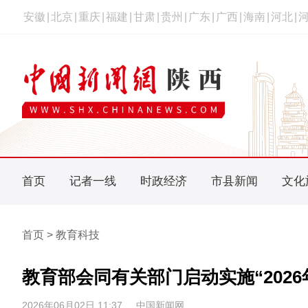
安徽
|
北京
|
重庆
|
福建
|
甘肃
|
贵州
|
广东
|
广西
|
海南
|
河北
|
首页
记者一线
时政经济
市县新闻
文化
首页 > 教育科技
教育部会同有关部门启动实施“202
2026年06月02日 11:37
中国新闻网