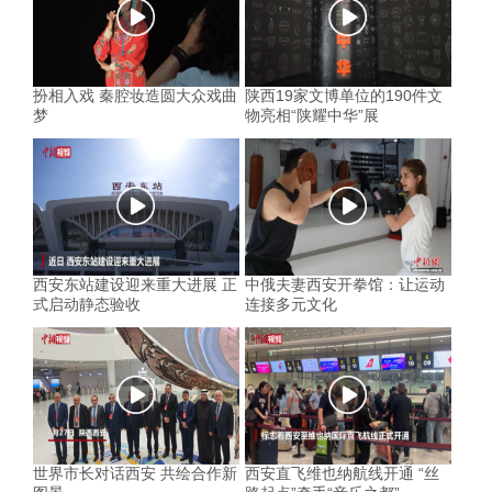
扮相入戏 秦腔妆造圆大众戏曲
陕西19家文博单位的190件文
梦
物亮相“陕耀中华”展
西安东站建设迎来重大进展 正
中俄夫妻西安开拳馆：让运动
式启动静态验收
连接多元文化
世界市长对话西安 共绘合作新
西安直飞维也纳航线开通 “丝