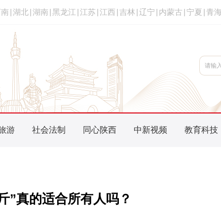
河南
|
湖北
|
湖南
|
黑龙江
|
江苏
|
江西
|
吉林
|
辽宁
|
内蒙古
|
宁夏
|
青
旅游
社会法制
同心陕西
中新视频
教育科技
十斤”真的适合所有人吗？