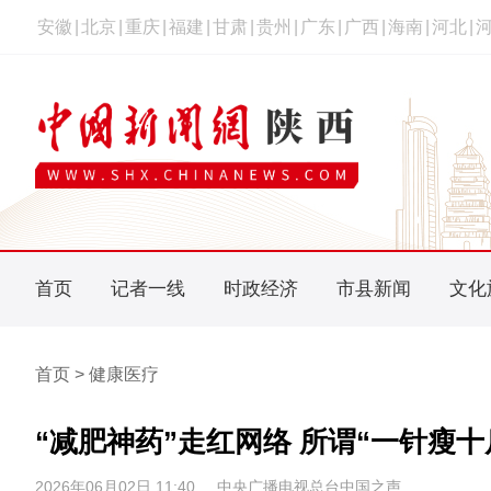
安徽
|
北京
|
重庆
|
福建
|
甘肃
|
贵州
|
广东
|
广西
|
海南
|
河北
|
首页
记者一线
时政经济
市县新闻
文化
首页 > 健康医疗
“减肥神药”走红网络 所谓“一针瘦
2026年06月02日 11:40
中央广播电视总台中国之声