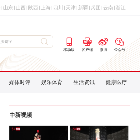
海
|
山东
|
山西
|
陕西
|
上海
|
四川
|
天津
|
新疆
|
兵团
|
云南
|
浙江
移动版
客户端
微博
公众号
媒体时评
娱乐体育
生活资讯
健康医疗
中新视频