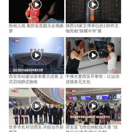
扮相入戏 秦腔妆造圆大众戏曲
陕西19家文博单位的190件文
梦
物亮相“陕耀中华”展
西安东站建设迎来重大进展 正
中俄夫妻西安开拳馆：让运动
式启动静态验收
连接多元文化
世界市长对话西安 共绘合作新
西安直飞维也纳航线开通 “丝