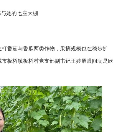
部与她的七座大棚
打番茄与香瓜两类作物，采摘规模也在稳步扩
城市板桥镇板桥村党支部副书记王婷眉眼间满是欣