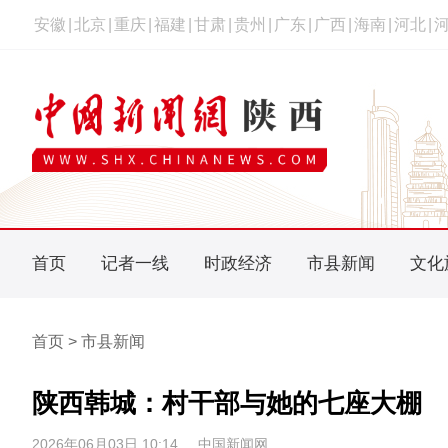
安徽
|
北京
|
重庆
|
福建
|
甘肃
|
贵州
|
广东
|
广西
|
海南
|
河北
|
首页
记者一线
时政经济
市县新闻
文化
首页 > 市县新闻
陕西韩城：村干部与她的七座大棚
2026年06月03日 10:14
中国新闻网