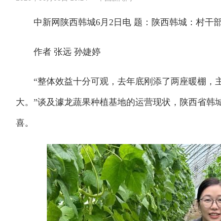
中新网陕西韩城6月2日电 题：陕西韩城：村干
作者 张远 孙婕婷
“整体效益十分可观，去年底刚添了两座暖棚，主
大。”谈及澽龙蔬果种植基地的运营现状，陕西省韩
喜。