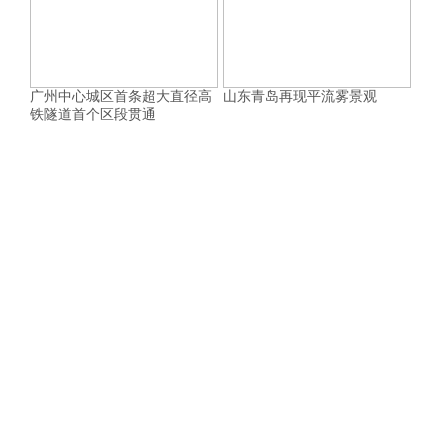
广州中心城区首条超大直径高
山东青岛再现平流雾景观
铁隧道首个区段贯通