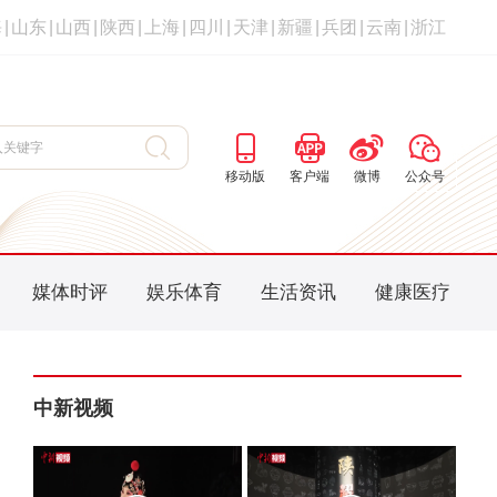
海
|
山东
|
山西
|
陕西
|
上海
|
四川
|
天津
|
新疆
|
兵团
|
云南
|
浙江
移动版
客户端
微博
公众号
媒体时评
娱乐体育
生活资讯
健康医疗
中新视频