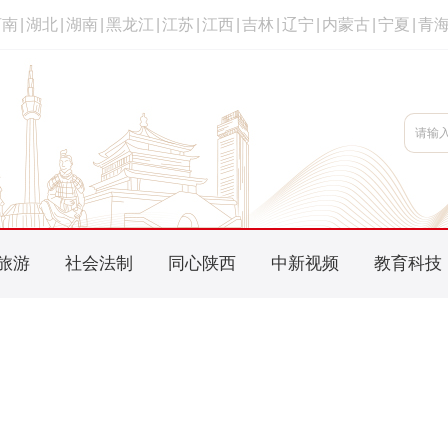
河南
|
湖北
|
湖南
|
黑龙江
|
江苏
|
江西
|
吉林
|
辽宁
|
内蒙古
|
宁夏
|
青
旅游
社会法制
同心陕西
中新视频
教育科技