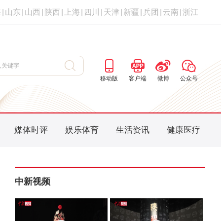
海
|
山东
|
山西
|
陕西
|
上海
|
四川
|
天津
|
新疆
|
兵团
|
云南
|
浙江
移动版
客户端
微博
公众号
媒体时评
娱乐体育
生活资讯
健康医疗
中新视频