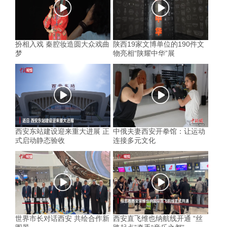
扮相入戏 秦腔妆造圆大众戏曲
陕西19家文博单位的190件文
梦
物亮相“陕耀中华”展
西安东站建设迎来重大进展 正
中俄夫妻西安开拳馆：让运动
式启动静态验收
连接多元文化
世界市长对话西安 共绘合作新
西安直飞维也纳航线开通 “丝