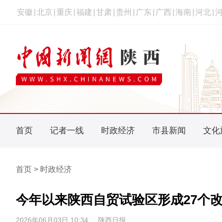
安徽
|
北京
|
重庆
|
福建
|
甘肃
|
贵州
|
广东
|
广西
|
海南
|
河北
|
首页
记者一线
时政经济
市县新闻
文化
首页 > 时政经济
今年以来陕西自贸试验区形成27个
2026年06月03日 10:34
陕西日报