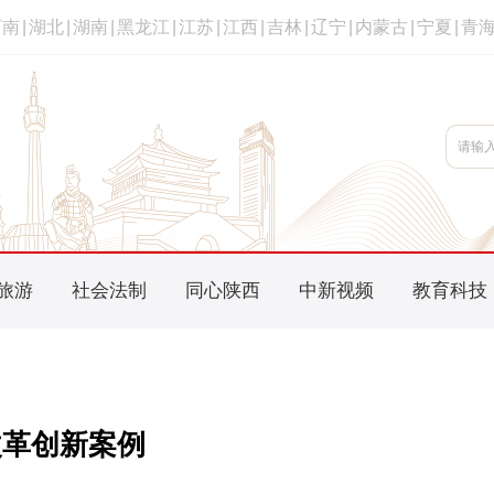
河南
|
湖北
|
湖南
|
黑龙江
|
江苏
|
江西
|
吉林
|
辽宁
|
内蒙古
|
宁夏
|
青
旅游
社会法制
同心陕西
中新视频
教育科技
改革创新案例