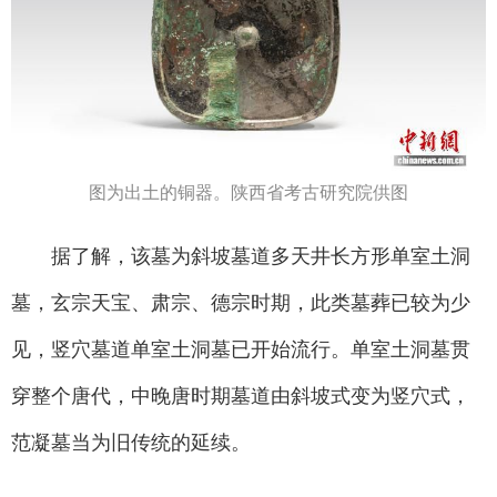
图为出土的铜器。陕西省考古研究院供图
据了解，该墓为斜坡墓道多天井长方形单室土洞
墓，玄宗天宝、肃宗、德宗时期，此类墓葬已较为少
见，竖穴墓道单室土洞墓已开始流行。单室土洞墓贯
穿整个唐代，中晚唐时期墓道由斜坡式变为竖穴式，
范凝墓当为旧传统的延续。