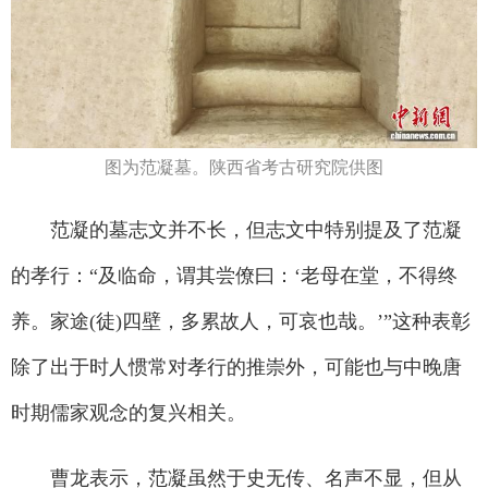
图为范凝墓。陕西省考古研究院供图
范凝的墓志文并不长，但志文中特别提及了范凝
的孝行：“及临命，谓其尝僚曰：‘老母在堂，不得终
养。家途(徒)四壁，多累故人，可哀也哉。’”这种表彰
除了出于时人惯常对孝行的推崇外，可能也与中晚唐
时期儒家观念的复兴相关。
曹龙表示，范凝虽然于史无传、名声不显，但从