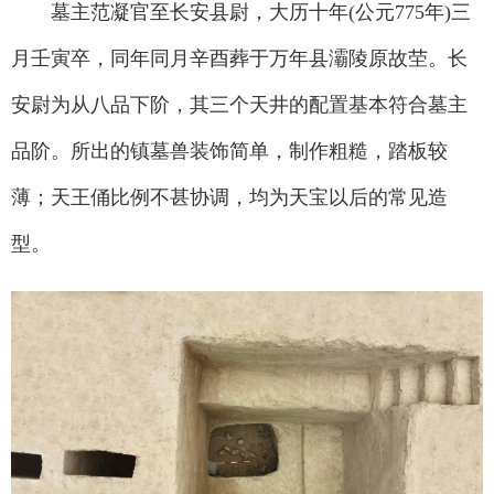
墓主范凝官至长安县尉，大历十年(公元775年)三
月壬寅卒，同年同月辛酉葬于万年县灞陵原故茔。长
安尉为从八品下阶，其三个天井的配置基本符合墓主
品阶。所出的镇墓兽装饰简单，制作粗糙，踏板较
薄；天王俑比例不甚协调，均为天宝以后的常见造
型。