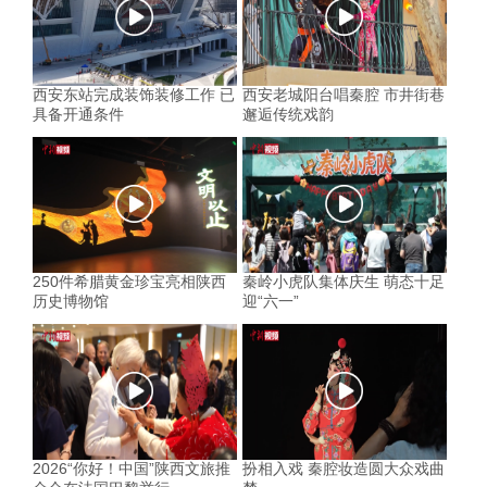
西安东站完成装饰装修工作 已
西安老城阳台唱秦腔 市井街巷
具备开通条件
邂逅传统戏韵
250件希腊黄金珍宝亮相陕西
秦岭小虎队集体庆生 萌态十足
历史博物馆
迎“六一”
2026“你好！中国”陕西文旅推
扮相入戏 秦腔妆造圆大众戏曲