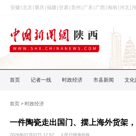
安徽
|
北京
|
重庆
|
福建
|
甘肃
|
贵州
|
广东
|
广西
|
海南
|
河北
|
首页
记者一线
时政经济
市县新闻
文化
首页 > 时政经济
一件陶瓷走出国门、摆上海外货架，
2026年07月07日 12:57
人民日报海外版