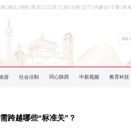
河南
|
湖北
|
湖南
|
黑龙江
|
江苏
|
江西
|
吉林
|
辽宁
|
内蒙古
|
宁夏
|
青
旅游
社会法制
同心陕西
中新视频
教育科技
需跨越哪些“标准关”？