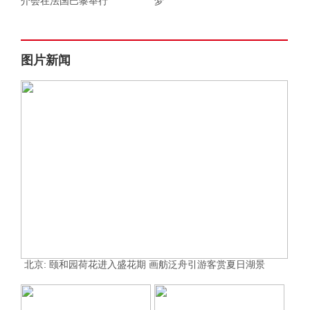
介会在法国巴黎举行
梦
图片新闻
北京: 颐和园荷花进入盛花期 画舫泛舟引游客赏夏日湖景