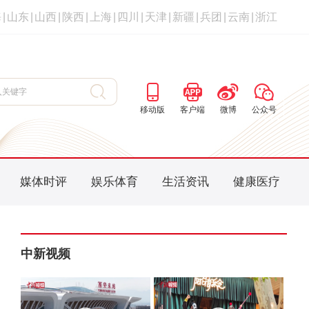
海
|
山东
|
山西
|
陕西
|
上海
|
四川
|
天津
|
新疆
|
兵团
|
云南
|
浙江
移动版
客户端
微博
公众号
媒体时评
娱乐体育
生活资讯
健康医疗
中新视频