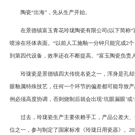
陶瓷“出海”，先从生产开始。
在景德镇富玉青花玲珑陶瓷有限公司(以下简称“富
喷涂在坯体表面。“以前人工施釉一分钟只能完成2
到第四代设备，效率还在不断提高。”富玉陶瓷负责
玲珑瓷是景德镇四大传统名瓷之一，浑身是孔却滴
眼釉属特殊技艺，任何一个环节的偏差都可能导致产
例必须高度协调，否则烧制后就会出现‘坑眼漏眼’或‘
过去，玲珑瓷生产主要依赖手工，产品公差大、合格
位之一，参与制定了国家标准《玲珑日用瓷器》。20