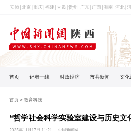
安徽
|
北京
|
重庆
|
福建
|
甘肃
|
贵州
|
广东
|
广西
|
海南
|
河北
|
首页
记者一线
时政经济
市县新闻
文化
首页 > 教育科技
“哲学社会科学实验室建设与历史文
2025年11月17日 11:21
中国新闻网