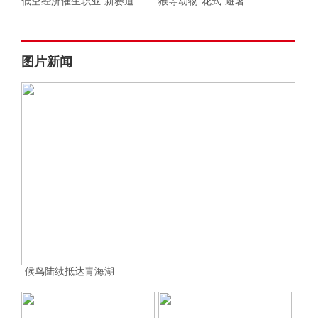
低空经济催生职业“新赛道”
猴等动物“花式”避暑
图片新闻
候鸟陆续抵达青海湖