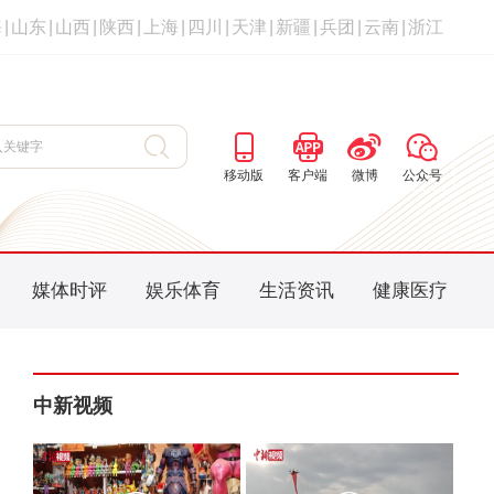
海
|
山东
|
山西
|
陕西
|
上海
|
四川
|
天津
|
新疆
|
兵团
|
云南
|
浙江
移动版
客户端
微博
公众号
媒体时评
娱乐体育
生活资讯
健康医疗
中新视频