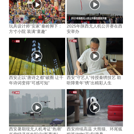
玩具设计师“安家”秦岭脚下：
2025年陕西无人机公开赛在西
方寸小院 装满“童趣”
安举办
西安正以“唐诗之都”破圈 让千
西安“守艺人”传授秦绣技艺 助
年诗词变得“可感可知”
听障青年“绣”出精彩人生
西安暑期现无人机考证“热潮”
西安持续高温 大熊猫、环尾狐