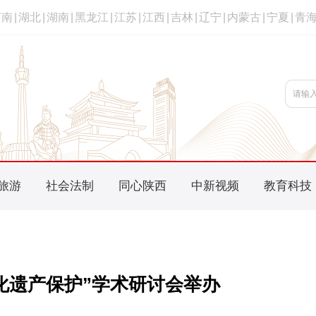
河南
|
湖北
|
湖南
|
黑龙江
|
江苏
|
江西
|
吉林
|
辽宁
|
内蒙古
|
宁夏
|
青
旅游
社会法制
同心陕西
中新视频
教育科技
化遗产保护”学术研讨会举办