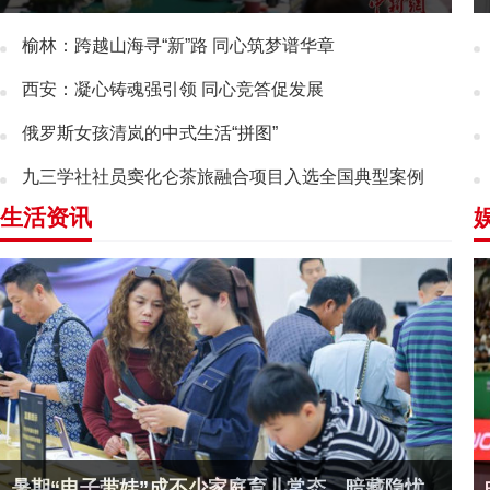
榆林：跨越山海寻“新”路 同心筑梦谱华章
西安：凝心铸魂强引领 同心竞答促发展
俄罗斯女孩清岚的中式生活“拼图”
九三学社社员窦化仑茶旅融合项目入选全国典型案例
生活资讯
暑期“电子带娃”成不少家庭育儿常态，暗藏隐忧