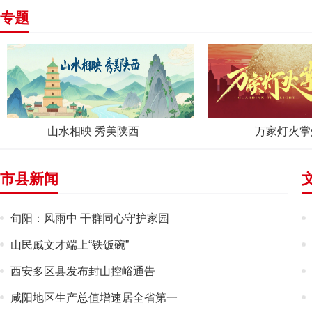
专题
山水相映 秀美陕西
万家灯火掌
市县新闻
旬阳：风雨中 干群同心守护家园
山民戚文才端上“铁饭碗”
西安多区县发布封山控峪通告
咸阳地区生产总值增速居全省第一