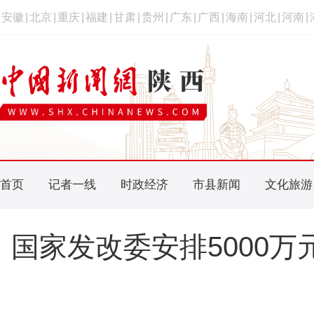
安徽
|
北京
|
重庆
|
福建
|
甘肃
|
贵州
|
广东
|
广西
|
海南
|
河北
|
河南
|
首页
记者一线
时政经济
市县新闻
文化旅游
国家发改委安排5000