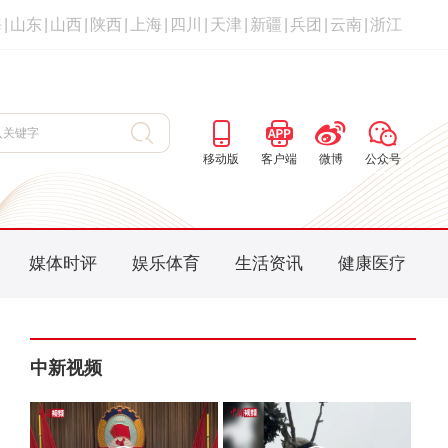
海
|
山东
|
山西
|
陕西
|
上海
|
四川
|
天津
|
新疆
|
兵团
|
云南
|
浙江
移动版
客户端
微博
公众号
媒体时评
娱乐体育
生活资讯
健康医疗
中新视频