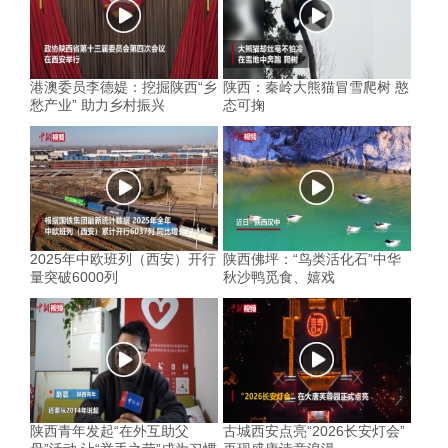
港澳委员李德媞：挖掘陕西“乡
陕西：秦岭大熊猫冒雪爬树 憨
愁产业” 助力乡村振兴
态可掬
2025年中欧班列（西安）开行
陕西佛坪：“鸟类活化石”中华
量突破6000列
秋沙鸭觅食、嬉戏
陕西青年发起“在外互助父
古城西安点亮“2026长安灯会”