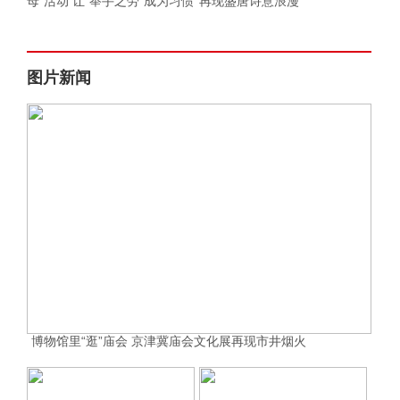
母”活动 让“举手之劳”成为习惯
再现盛唐诗意浪漫
图片新闻
博物馆里“逛”庙会 京津冀庙会文化展再现市井烟火