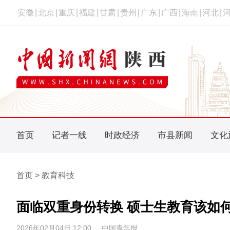
安徽
|
北京
|
重庆
|
福建
|
甘肃
|
贵州
|
广东
|
广西
|
海南
|
河北
|
首页
记者一线
时政经济
市县新闻
文化
首页 > 教育科技
面临双重身份转换 硕士生教育该如
2026年02月04日 12:00
中国青年报