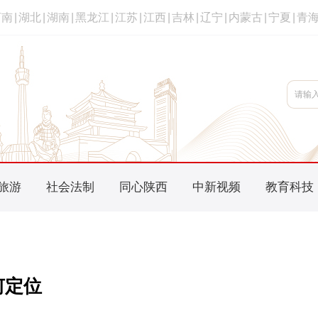
河南
|
湖北
|
湖南
|
黑龙江
|
江苏
|
江西
|
吉林
|
辽宁
|
内蒙古
|
宁夏
|
青
旅游
社会法制
同心陕西
中新视频
教育科技
何定位