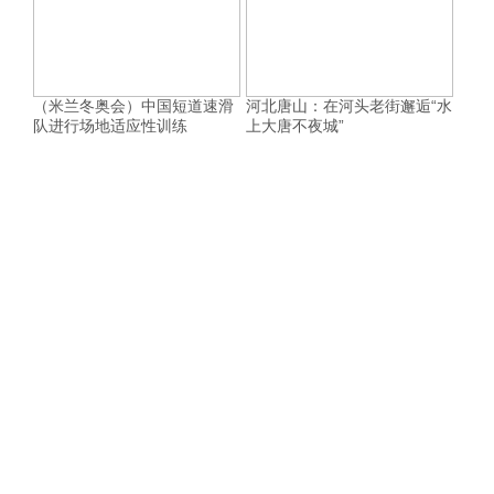
（米兰冬奥会）中国短道速滑
河北唐山：在河头老街邂逅“水
队进行场地适应性训练
上大唐不夜城”