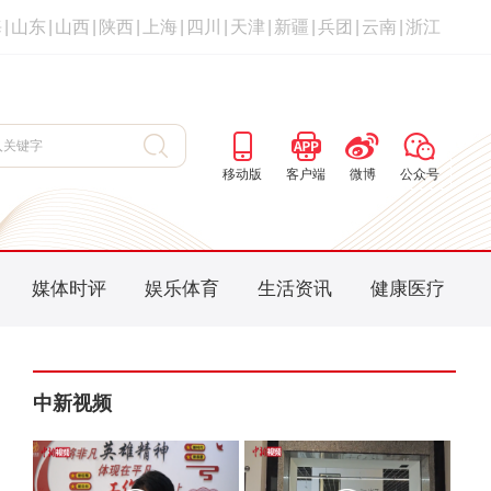
海
|
山东
|
山西
|
陕西
|
上海
|
四川
|
天津
|
新疆
|
兵团
|
云南
|
浙江
移动版
客户端
微博
公众号
媒体时评
娱乐体育
生活资讯
健康医疗
中新视频