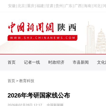
安徽
|
北京
|
重庆
|
福建
|
甘肃
|
贵州
|
广东
|
广西
|
海南
|
河北
|
首页
记者一线
时政经济
市县新闻
文化
首页 > 教育科技
2026年考研国家线公布
2026年02月28日 12:17
中国新闻网