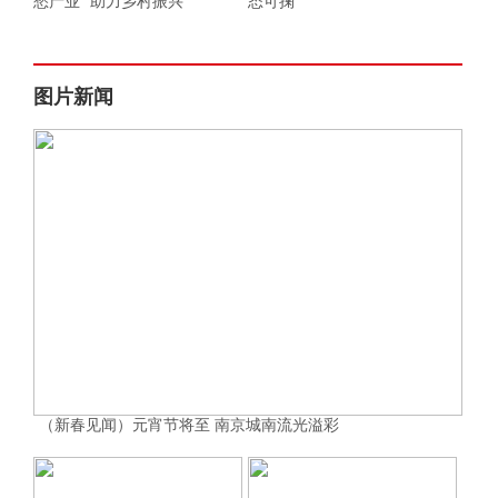
愁产业” 助力乡村振兴
态可掬
图片新闻
（新春见闻）元宵节将至 南京城南流光溢彩