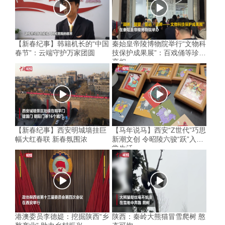
【新春纪事】韩籍机长的“中国
秦始皇帝陵博物院举行“文物科
春节”：云端守护万家团圆
技保护成果展”：百戏俑等珍品
亮相
【新春纪事】西安明城墙挂巨
【马年说马】西安“Z世代”巧思
幅大红春联 新春氛围浓
新潮文创 令昭陵六骏“跃”入寻
常生活
港澳委员李德媞：挖掘陕西“乡
陕西：秦岭大熊猫冒雪爬树 憨