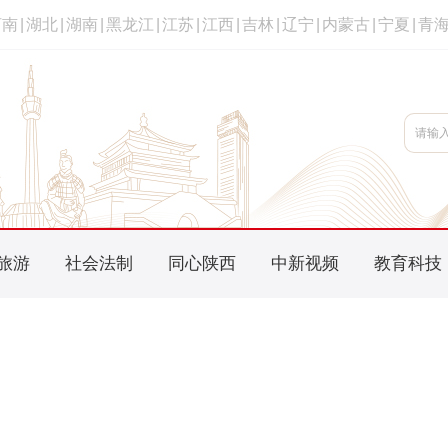
河南
|
湖北
|
湖南
|
黑龙江
|
江苏
|
江西
|
吉林
|
辽宁
|
内蒙古
|
宁夏
|
青
旅游
社会法制
同心陕西
中新视频
教育科技