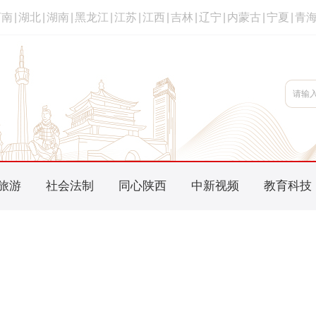
河南
|
湖北
|
湖南
|
黑龙江
|
江苏
|
江西
|
吉林
|
辽宁
|
内蒙古
|
宁夏
|
青
旅游
社会法制
同心陕西
中新视频
教育科技