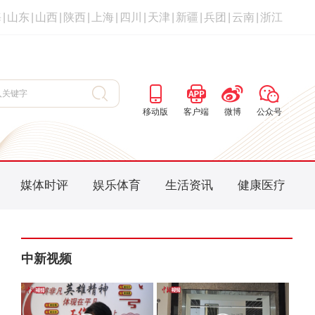
海
|
山东
|
山西
|
陕西
|
上海
|
四川
|
天津
|
新疆
|
兵团
|
云南
|
浙江
移动版
客户端
微博
公众号
媒体时评
娱乐体育
生活资讯
健康医疗
中新视频