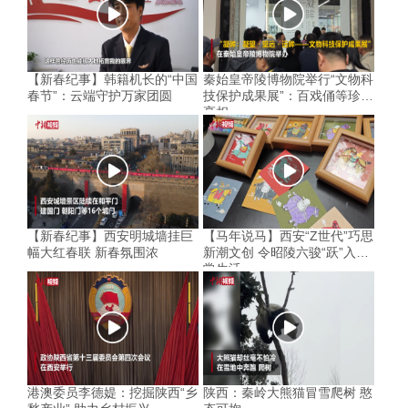
【新春纪事】韩籍机长的“中国
秦始皇帝陵博物院举行“文物科
春节”：云端守护万家团圆
技保护成果展”：百戏俑等珍品
亮相
【新春纪事】西安明城墙挂巨
【马年说马】西安“Z世代”巧思
幅大红春联 新春氛围浓
新潮文创 令昭陵六骏“跃”入寻
常生活
港澳委员李德媞：挖掘陕西“乡
陕西：秦岭大熊猫冒雪爬树 憨