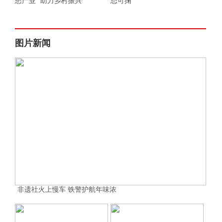
愁产业” 助力乡村振兴
态可掬
图片新闻
非遗社火上慢车 铁警护航年味浓