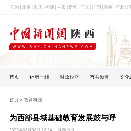
安徽
|
北京
|
重庆
|
福建
|
甘肃
|
贵州
|
广东
|
广西
|
海南
|
河北
|
首页
记者一线
时政经济
市县新闻
文化
首页 > 教育科技
为西部县域基础教育发展鼓与呼
2026年03月02日 12:24
陕西日报