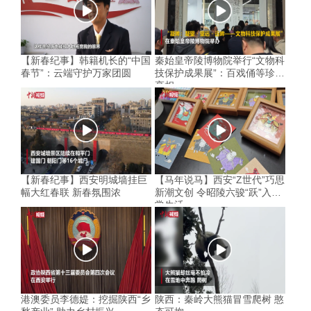
【新春纪事】韩籍机长的“中国
秦始皇帝陵博物院举行“文物科
春节”：云端守护万家团圆
技保护成果展”：百戏俑等珍品
亮相
【新春纪事】西安明城墙挂巨
【马年说马】西安“Z世代”巧思
幅大红春联 新春氛围浓
新潮文创 令昭陵六骏“跃”入寻
常生活
港澳委员李德媞：挖掘陕西“乡
陕西：秦岭大熊猫冒雪爬树 憨