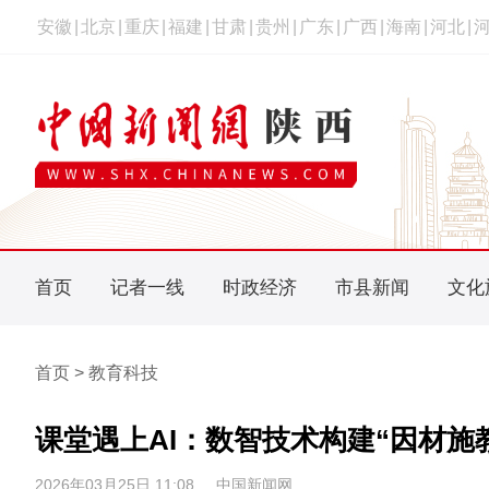
安徽
|
北京
|
重庆
|
福建
|
甘肃
|
贵州
|
广东
|
广西
|
海南
|
河北
|
首页
记者一线
时政经济
市县新闻
文化
首页 > 教育科技
课堂遇上AI：数智技术构建“因材施
2026年03月25日 11:08
中国新闻网