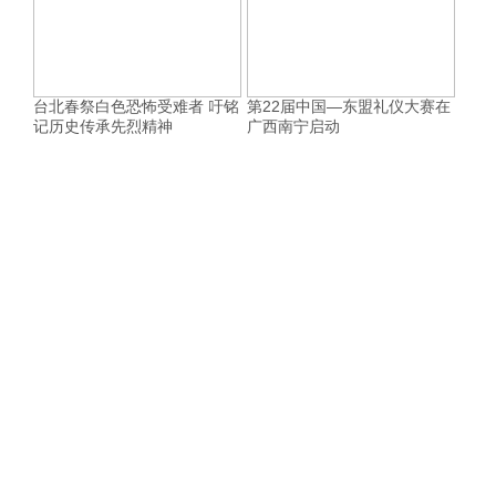
台北春祭白色恐怖受难者 吁铭
第22届中国—东盟礼仪大赛在
记历史传承先烈精神
广西南宁启动