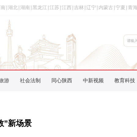
河南
|
湖北
|
湖南
|
黑龙江
|
江苏
|
江西
|
吉林
|
辽宁
|
内蒙古
|
宁夏
|
青
旅游
社会法制
同心陕西
中新视频
教育科技
教”新场景