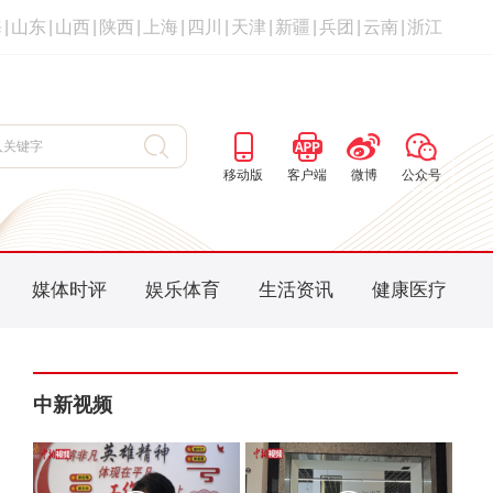
海
|
山东
|
山西
|
陕西
|
上海
|
四川
|
天津
|
新疆
|
兵团
|
云南
|
浙江
移动版
客户端
微博
公众号
媒体时评
娱乐体育
生活资讯
健康医疗
中新视频