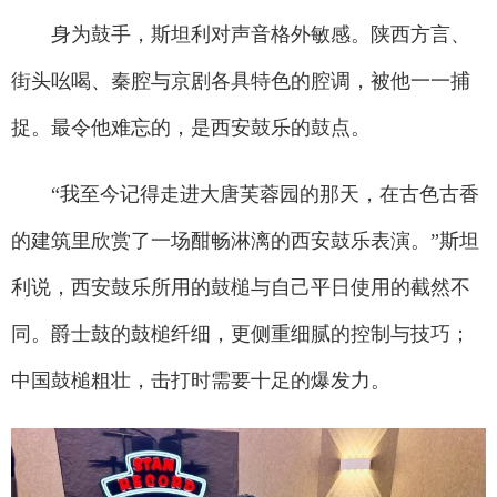
身为鼓手，斯坦利对声音格外敏感。陕西方言、
街头吆喝、秦腔与京剧各具特色的腔调，被他一一捕
捉。最令他难忘的，是西安鼓乐的鼓点。
“我至今记得走进大唐芙蓉园的那天，在古色古香
的建筑里欣赏了一场酣畅淋漓的西安鼓乐表演。”斯坦
利说，西安鼓乐所用的鼓槌与自己平日使用的截然不
同。爵士鼓的鼓槌纤细，更侧重细腻的控制与技巧；
中国鼓槌粗壮，击打时需要十足的爆发力。