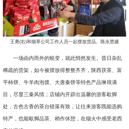
王勇(右)和烟草公司工作人员一起摆放货品。陈永慧摄
一场由内而外的蜕变，就此悄然发生。昔日杂乱
稀疏的货架，如今被摆放得整整齐齐，陕西茯茶、富
平柿饼、牛羊肉泡馍、大唐秦饼等特色产品琳琅满
目，尽显三秦风情；店铺内开辟出温馨的游客歇脚
处，古色古香的茶台错落有致，让往来游客既能选购
特产，也能歇脚品茶、稍作休憩，在烟火中感受老西