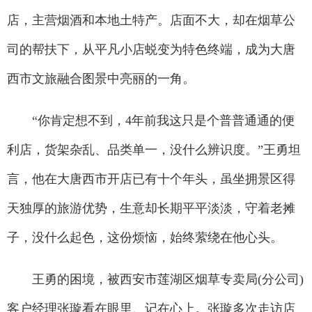
店，主营烟酒和本地土特产。店面不大，却在烟草公
司的帮扶下，从平凡小店蜕变为特色终端，成为大唐
西市文旅融合图景中亮丽的一角。
“你肯定想不到，4年前我这只是个普普通通的便
利店，货架杂乱、品类单一，没什么辨识度。”王勇坦
言，他在大唐西市开店已有十个年头，虽坐拥景区得
天独厚的旅游优势，生意却长期平平淡淡，守着老摊
子，没什么起色，这份烦恼，始终萦绕在他心头。
王勇的困境，被西安市莲湖区烟草专卖局(分公司)
客户经理张璇看在眼里、记在心上。张璇多次走访店