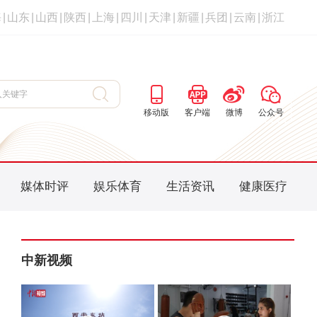
海
|
山东
|
山西
|
陕西
|
上海
|
四川
|
天津
|
新疆
|
兵团
|
云南
|
浙江
移动版
客户端
微博
公众号
媒体时评
娱乐体育
生活资讯
健康医疗
中新视频