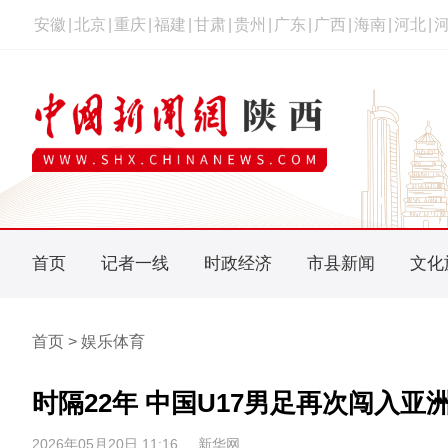
安徽
|
北京
|
重庆
|
福建
|
甘肃
|
贵州
|
广东
|
广西
|
海南
|
河北
|
首页
记者一线
时政经济
市县新闻
文化
首页 > 娱乐体育
时隔22年 中国U17男足再次闯入亚
2026年05月20日 11:16
新华网