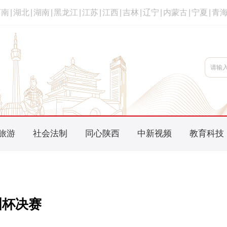
河南
|
湖北
|
湖南
|
黑龙江
|
江苏
|
江西
|
吉林
|
辽宁
|
内蒙古
|
宁夏
|
青
旅游
社会法制
同心陕西
中新视频
教育科技
洲杯决赛