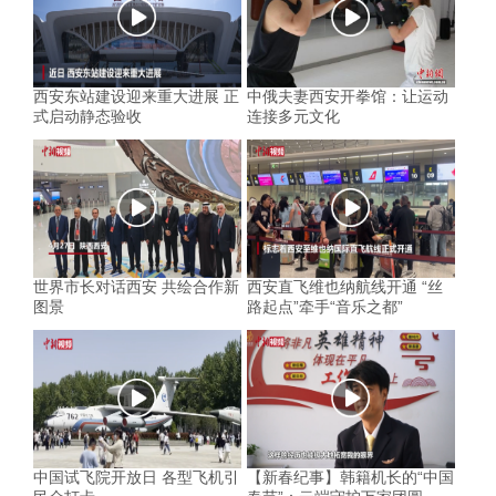
西安东站建设迎来重大进展 正
中俄夫妻西安开拳馆：让运动
式启动静态验收
连接多元文化
世界市长对话西安 共绘合作新
西安直飞维也纳航线开通 “丝
图景
路起点”牵手“音乐之都”
中国试飞院开放日 各型飞机引
【新春纪事】韩籍机长的“中国