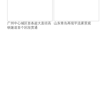
广州中心城区首条超大直径高
山东青岛再现平流雾景观
铁隧道首个区段贯通