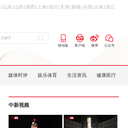
海
|
山东
|
山西
|
陕西
|
上海
|
四川
|
天津
|
新疆
|
兵团
|
云南
|
浙江
移动版
客户端
微博
公众号
媒体时评
娱乐体育
生活资讯
健康医疗
中新视频