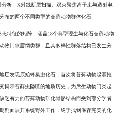
谱分析、X射线断层扫描、双束聚焦离子束与透射电
分布的两个不同类型的苔藓动物群体化石。
态特征的矩阵，涵盖18个典型现生与化石苔藓动物
动物门狭唇纲类群，且其多样性群落结构已发生分
地层发现原始蜂巢虫化石，首次将苔藓动物起源推
究揭示苔藓虫隐匿的地质历史，为后生动物门类起
缺乏有力的苔藓动物矿化骨骼结构而受到部分学者
期剖面展开系统野外工作，终于找到保存完美的化