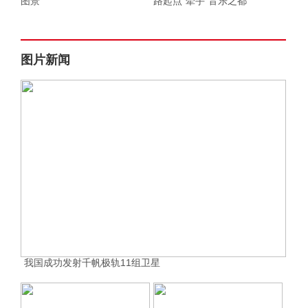
图景
路起点”牵手“音乐之都”
图片新闻
我国成功发射千帆极轨11组卫星