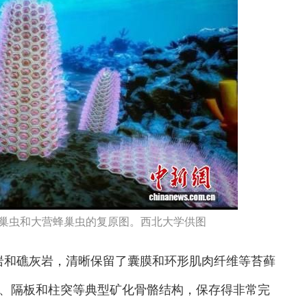
巢虫和大营蜂巢虫的复原图。西北大学供图
和礁灰岩，清晰保留了囊膜和环形肌肉纤维等苔藓
、隔板和柱突等典型矿化骨骼结构，保存得非常完