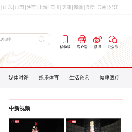
海
|
山东
|
山西
|
陕西
|
上海
|
四川
|
天津
|
新疆
|
兵团
|
云南
|
浙江
移动版
客户端
微博
公众号
媒体时评
娱乐体育
生活资讯
健康医疗
中新视频