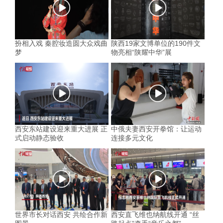
扮相入戏 秦腔妆造圆大众戏曲
陕西19家文博单位的190件文
梦
物亮相“陕耀中华”展
西安东站建设迎来重大进展 正
中俄夫妻西安开拳馆：让运动
式启动静态验收
连接多元文化
世界市长对话西安 共绘合作新
西安直飞维也纳航线开通 “丝