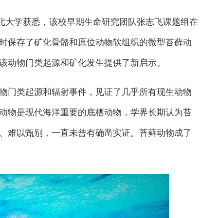
西北大学获悉，该校早期生命研究团队张志飞课题组在
时保存了矿化骨骼和原位动物软组织的微型苔藓动
该动物门类起源和矿化发生提供了新启示。
门类起源和辐射事件，见证了几乎所有现生动物
动物是现代海洋重要的底栖动物，学界长期认为苔
、难以甄别，一直未曾有确凿实证。苔藓动物成了