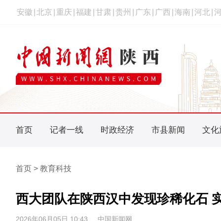
安徽
|
北京
|
重庆
|
福建
|
甘肃
|
贵州
|
广东
|
广西
|
海南
|
河北
|
首页
记者一线
时政经济
市县新闻
文化
首页 > 教育科技
西大团队在陕西汉中发现珍稀化石 
2026年06月05日 10:43
中国新闻网