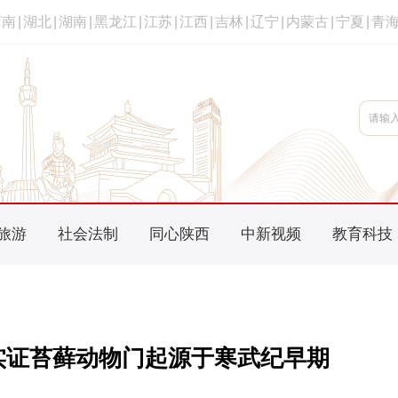
河南
|
湖北
|
湖南
|
黑龙江
|
江苏
|
江西
|
吉林
|
辽宁
|
内蒙古
|
宁夏
|
青
旅游
社会法制
同心陕西
中新视频
教育科技
实证苔藓动物门起源于寒武纪早期